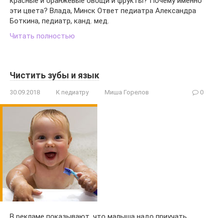
красные и оранжевые овощи и фрукты? Почему именно
эти цвета? Влада, Минск Ответ педиатра Александра
Боткина, педиатр, канд. мед.
Читать полностью
Чистить зубы и язык
30.09.2018
К педиатру
Миша Горелов
0
В рекламе показывают, что малыша надо приучать