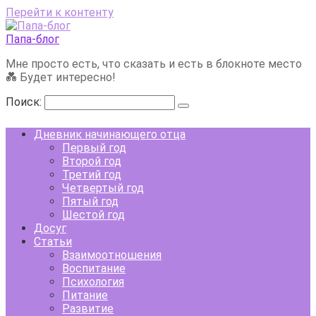
Перейти к контенту
Папа-блог
Мне просто есть, что сказать и есть в блокноте место
💑 Будет интересно!
Поиск:
Дневник начинающего отца
Первый год
Второй год
Третий год
Четвертый год
Пятый год
Шестой год
Досуг
Статьи
Взаимоотношения
Воспитание
Психология
Питание
Развитие