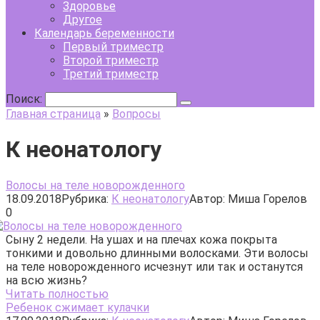
Здоровье
Другое
Календарь беременности
Первый триместр
Второй триместр
Третий триместр
Поиск:
Главная страница
»
Вопросы
К неонатологу
Волосы на теле новорожденного
18.09.2018
Рубрика:
К неонатологу
Автор:
Миша Горелов
0
Сыну 2 недели. На ушах и на плечах кожа покрыта
тонкими и довольно длинными волосками. Эти волосы
на теле новорожденного исчезнут или так и останутся
на всю жизнь?
Читать полностью
Ребенок сжимает кулачки