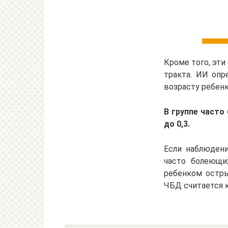
Кроме того, эт
тракта. ИИ опр
возрасту ребенк
В
группе часто 
до 0,3.
Если наблюдени
часто болеющих
ребенком остры
ЧБД считается к