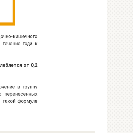
дочно-кишечного
 течение года к
леблется от 0,2
ючение в группу
во перенесенных
о такой формуле