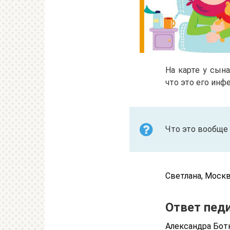
На карте у сына
что это его инф
Что это вообще
Светлана, Моск
Ответ пед
Александра Ботк