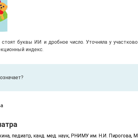
 стоят буквы ИИ и дробное число. Уточняла у участковог
екционный индекс.
 означает?
ва
иатра
ина, педиатр, канд. мед. наук, РНИМУ им. Н.И. Пирогова, 