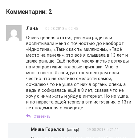
Комментарии: 2
Лина
09.08.2018 в 02:45
Очень ценная статья, увы мои родители
воспитывали меня с точностью до наоборот.
«Идиотина», «Таких как ты миллионы», «Твоё
место на панели», это всё я слышала в 13 лет и
даже раньше. Ещё побои, маслянистые взгляды
на мои растущие половые признаки. Много
много всего. Я завидую трём сестрам если
честно что не хватило смелости самой,
сожалею что не ушла от них в органы опеки, а
ведь я собиралась ещё в 8 лет, сказав что не
хочу с ними жить и уйду в интернат. Но не ушла,
и по нарастающей терпела эти истязания, с 13ти
лет подумывая о сюициде
Ответить
Миша Горелов
(автор)
09.08.2018 в 21:11