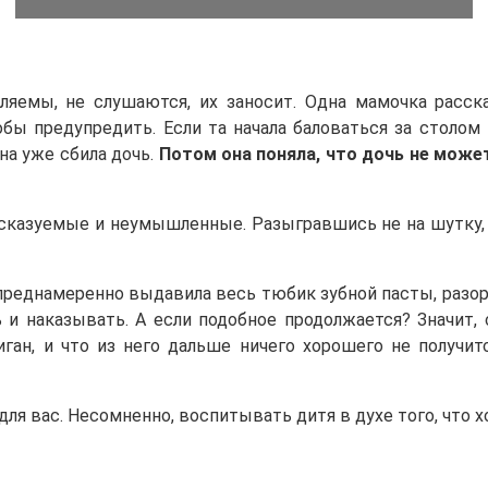
ляемы, не слушаются, их заносит. Одна мамочка расска
тобы предупредить. Если та начала баловаться за столо
на уже сбила дочь.
Потом
она поняла, что дочь не може
казуемые и неумышленные. Разыгравшись не на шутку, реб
реднамеренно выдавила весь тюбик зубной пасты, разорв
ь и наказывать. А если подобное продолжается? Значит
ан, и что из него дальше ничего хорошего не получится
ля вас. Несомненно, воспитывать дитя в духе того, что х