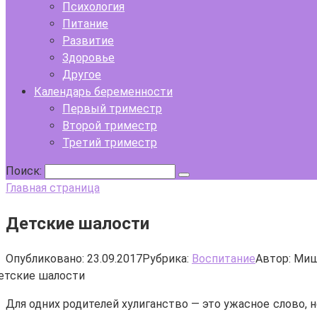
Психология
Питание
Развитие
Здоровье
Другое
Календарь беременности
Первый триместр
Второй триместр
Третий триместр
Поиск:
Главная страница
Детские шалости
Опубликовано:
23.09.2017
Рубрика:
Воспитание
Автор:
Миш
Для одних родителей хулиганство — это ужасное слово, 