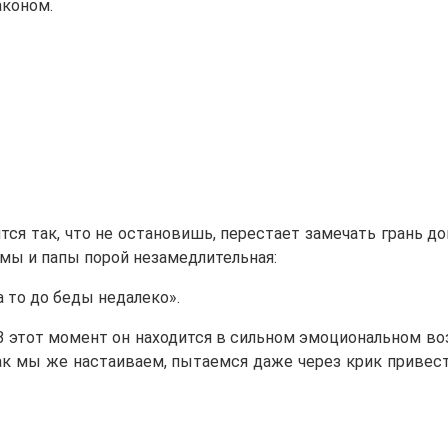
аконом.
ится так, что не остановишь, перестает замечать грань д
амы и папы порой незамедлительная:
а то до беды недалеко».
? В этот момент он находится в сильном эмоциональном в
Так мы же настаиваем, пытаемся даже через крик привес