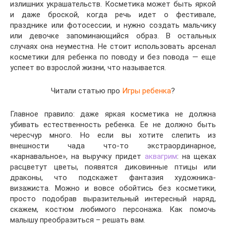
излишних украшательств. Косметика может быть яркой
и даже броской, когда речь идет о фестивале,
празднике или фотосессии, и нужно создать мальчику
или девочке запоминающийся образ. В остальных
случаях она неуместна. Не стоит использовать арсенал
косметики для ребенка по поводу и без повода — еще
успеет во взрослой жизни, что называется.
Читали статью про
Игры ребенка
?
Главное правило: даже яркая косметика не должна
убивать естественность ребенка. Ее не должно быть
чересчур много. Но если вы хотите слепить из
внешности чада что-то экстраординарное,
«карнавальное», на выручку придет
аквагрим
: на щеках
расцветут цветы, появятся диковинные птицы или
драконы, что подскажет фантазия художника-
визажиста. Можно и вовсе обойтись без косметики,
просто подобрав выразительный интересный наряд,
скажем, костюм любимого персонажа. Как помочь
малышу преобразиться – решать вам.