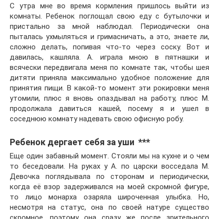
С утра мне во время кормления пришлось выйти из
комнаты. Ребенок поглощал свою еду с бутылочки и
пристально за мной наблюдал. Периодически она
пыталась ухмыляться и гримасничать, а это, знаете ли,
сложно делать, попивая что-то через соску. Вот и
давилась, кашляла. А. играла мною в пятнашки и
всячески передвигала меня по комнате так, чтобы шея
дитяти приняла максимально удобное положение для
принятия пищи. В какой-то момент эти рокировки меня
утомили, плюс я вновь опаздывал на работу, плюс М.
продолжала давиться кашей, посему я и ушел в
соседнюю комнату надевать свою офисную робу.
Ребенок дергает себя за уши ***
Еще один забавный момент. Стояли мы на кухне и о чем
то беседовали. На руках у А. по царски восседала М.
Девочка поглядывала по сторонам и периодически,
когда её взор задерживался на моей скромной фигуре,
то лицо монарха озаряла широченная улыбка. Но,
несмотря на статус, она по своей натуре существо
скромное, поэтому она сразу же после зрительного