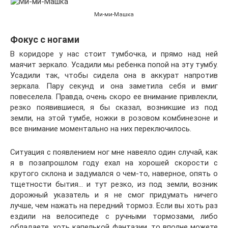
Ми-ми-Машка
Фокус с ногами
В коридоре у нас стоит тумбочка, и прямо над ней
маячит зеркало. Усадили мы ребенка попой на эту тумбу.
Усадили так, чтобы сидела она в аккурат напротив
зеркала. Пару секунд и она заметила себя и вмиг
повеселела. Правда, очень скоро ее внимание привлекли,
резко появившиеся, я бы сказал, возникшие из под
земли, на этой тумбе, ножки в розовом комбинезоне и
все внимание моментально на них переключилось.
Ситуация с появлением ног мне навеяло один случай, как
я в позапрошлом году ехал на хорошей скорости с
крутого склона и задумался о чем-то, наверное, опять о
тщетности бытия… и тут резко, из под земли, возник
дорожный указатель и я не смог придумать ничего
лучше, чем нажать на передний тормоз. Если вы хоть раз
ездили на велосипеде с ручными тормозами, либо
обладаете, хоть капелькой фантазии, то вполне можете