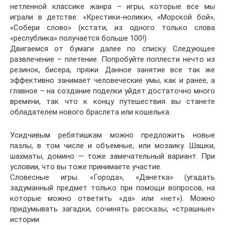
нетленной классике жанра – игры, которые все мы
играли в детстве: «Крестики-нолики», «Морской бой»,
«Собери слово» (кстати, из одного только слова
«республика» получается больше 100!)
Двигаемся от бумаги далее по списку. Следующее
развлечение – плетение. Попробуйте поплести нечто из
резинок, бисера, пряжи. Данное занятие все так же
эффективно занимает человеческие умы, как и ранее, а
главное – на создание поделки уйдет достаточно много
времени, так что к концу путешествия вы станете
обладателем нового браслета или кошелька.
Усидчивым ребятишкам можно предложить новые
пазлы, в том числе и объемные, или мозаику. Шашки,
шахматы, домино — тоже замечательный вариант. При
условии, что вы тоже принимаете участие.
Словесные игры. «Города», «Данетка» (угадать
задуманный предмет только при помощи вопросов, на
которые можно ответить «да» или «нет»). Можно
придумывать загадки, сочинять рассказы, «страшные»
истории.