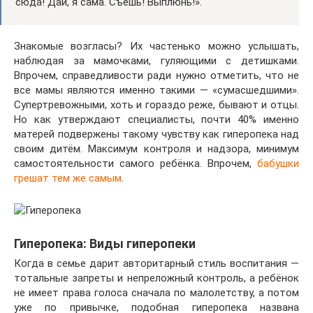
сюда! Дай, я сама. Съешь! Выплюнь!».
Знакомые возгласы? Их частенько можно услышать,
наблюдая за мамочками, гуляющими с детишками.
Впрочем, справедливости ради нужно отметить, что не
все мамы являются именно такими — «сумасшедшими».
Супертревожными, хоть и гораздо реже, бывают и отцы.
Но как утверждают специалисты, почти 40% именно
матерей подвержены такому чувству как гиперопека над
своим дитём. Максимум контроля и надзора, минимум
самостоятельности самого ребёнка. Впрочем,
бабушки
грешат тем же самым
.
Гиперопека: Виды гиперопеки
Когда в семье дарит авторитарный стиль воспитания —
тотальные запреты и непреложный контроль, а ребёнок
не имеет права голоса сначала по малолетству, а потом
уже по привычке, подобная гиперопека названа