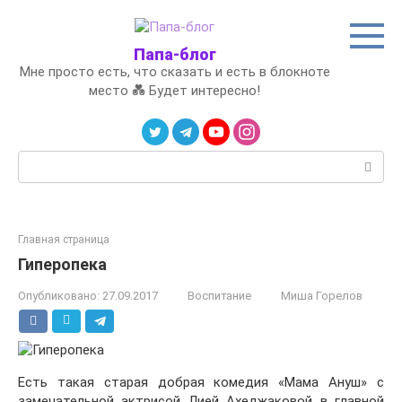
Перейти
к
контенту
Папа-блог
Мне просто есть, что сказать и есть в блокноте
место 💑 Будет интересно!
Поиск:
Главная страница
Гиперопека
Опубликовано:
27.09.2017
Воспитание
Миша Горелов
Есть такая старая добрая комедия «Мама Ануш» с
замечательной актрисой Лией Ахеджаковой в главной