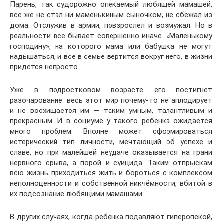
Парень, так судорожно опекаемый любящей мамашей,
всё же не стал ни маменькиным сыночком, не сбежал из
дома. Отслужив в армии, повзрослел и возмужал. Но в
реальности всё бывает совершенно иначе. «Маленькому
господину», на которого мама или бабушка не могут
надышаться, и всё в семье вертится вокруг него, в жизни
придется непросто.
Уже в подростковом возрасте его постигнет
разочарование: весь этот мир почему-то не аплодирует
и не восхищается им — таким умным, талантливым и
прекрасным. И в социуме у такого ребёнка ожидается
много проблем. Вполне может сформироваться
истерический тип личности, мечтающий об успехе и
славе, но при малейшей неудаче оказывается на грани
нервного срыва, а порой и суицида. Таким отпрыскам
всю жизнь приходиться жить и бороться с комплексом
неполноценности и собственной никчёмности, вбитой в
их подсознание любящими мамашами.
В других случаях, когда ребёнка подавляют гиперопекой,