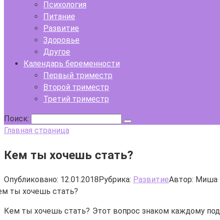
Психология
Питание
Развитие
Здоровье
Другое
Календарь беременности
Первый триместр
Второй триместр
Третий триместр
Поиск:
Главная страница
Кем ты хочешь стать?
Опубликовано:
12.01.2018
Рубрика:
Развитие
Автор:
Миша 
Кем ты хочешь стать? Этот вопрос знаком каждому подр