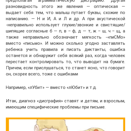
предполагая аграмматическую дисграфию. Другая
разновидность этого же явления — оптическая —
выдает себя тем, что малыш путает буквы, схожие по
написанию. — Н и И, А и Л и др. А при акустической
-неправильно использует глухие/звонкие и свистящие/
шипящие согласные б — п, в – ф, д — т, ж – ш, ч – щ, а
также неправильно обозначает мягкость -«пиСМо»
вместо «письмо». И можно сколько угодно заставлять
ребенка учить правила и писать диктанты, ошибка
останется и обнаружит себя всякий раз, когда человек
перестает контролировать то, что выводит на бумаге.
Причем, если прислушаться, то станет ясно, что говорит
он, скорее всего, тоже с ошибками
Например, «лУбит» — вместо «лЮбит» и т.д.
Итак, диагноз «дисграфия» ставят и детям, и взрослым,
имеющим специфические проблемы при письме.