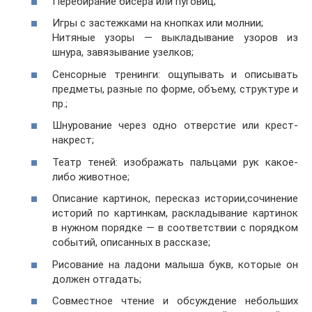
Перебирание бисера или пуговиц;
Игры с застежками на кнопках или молнии;
Нитяные узоры — выкладывание узоров из
шнура, завязывание узелков;
Сенсорные тренинги: ощупывать и описывать
предметы, разные по форме, объему, структуре и
пр.;
Шнурование через одно отверстие или крест-
накрест;
Театр теней: изображать пальцами рук какое-
либо животное;
Описание картинок, пересказ истории,сочинение
историй по картинкам, раскладывание картинок
в нужном порядке — в соответствии с порядком
событий, описанных в рассказе;
Рисование на ладони малыша букв, которые он
должен отгадать;
Совместное чтение и обсуждение небольших