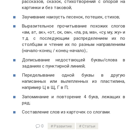
рассказов, сказок, стихотворений с опорой на
картинки и без таковой;
Заучивание наизусть песенок, потешек, стихов;
Выразительное прочитывание похожих слогов
«ам, ат, ак», «от, ок, ом», «ла, ра, ма», «су, му, жу» и
т.д. с последующим распределением их по
столбцам и чтение их по разным направлениям
(начало-конец / конец-начало).;
Дописывание недостающей буквы/слова в
заданиях с пунктирной линией;
Переделывание одной буквы в другую
написанных или вылепленных из пластилина,
например Ц в Щ, Г в П;
Запоминание и повторение 4 букв, лежащих в
ряд;
Составление слов из карточек со слогами.
0
Развитие
Статьи