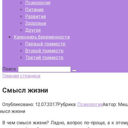
Психология
Питание
Развитие
Здоровье
Другое
Календарь беременности
Первый триместр
Второй триместр
Третий триместр
Поиск:
Главная страница
Смысл жизни
Опубликовано:
12.07.2017
Рубрика:
Психология
Автор:
Миш
В чем смысл жизни? Ладно, вопрос по-проще, а к этом