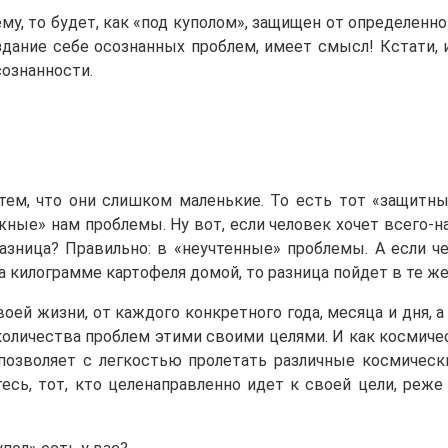
у, то будет, как «под куполом», защищен от определенно
здание себе осознанных проблем, имеет смысл! Кстати,
сознанности.
ем, что они слишком маленькие. То есть тот «защитный
ужные» нам проблемы. Ну вот, если человек хочет всего-
разница? Правильно: в «неучтенные» проблемы. А если 
на килограмме картофеля домой, то разница пойдет в те ж
воей жизни, от каждого конкретного года, месяца и дня,
количества проблем этими своими целями. И как космич
 позволяет с легкостью пролетать различные космическ
итесь, тот, кто целенаправленно идет к своей цели, ре