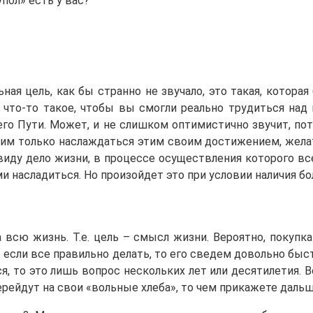
пол» есть у вас?
ьная цель, как бы странно не звучало, это такая, котор
 что-то такое, чтобы вы смогли реально трудиться на
оего Пути. Может, и не слишком оптимистично звучит, п
тим только наслаждаться этим своим достижением, жела
виду дело жизни, в процессе осуществления которого в
и насладиться. Но произойдет это при условии наличия б
всю жизнь. Т.е. цель – смысл жизни. Вероятно, покупка
 если все правильно делать, то его сведем довольно быс
я, то это лишь вопрос нескольких лет или десятилетия. 
ерейдут на свои «вольные хлеба», то чем прикажете даль