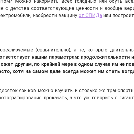
ытом? Можно накормить всех голодных или обуть все
с детства соответствующие ценности и вообще верить
лектромобили, изобрести вакцину
от СПИДа
или построит
реализуемые (сравнительно), а те, которые длитель
соответствует нашим параметрам: продолжительности 
жет другим, по крайней мере в одном случае им не повр
 Место, хотя на самом деле всегда может им стать ког
десяток языков можно изучить, и столько же транспортны
фотографирование прокачать, а что уж говорить о гига