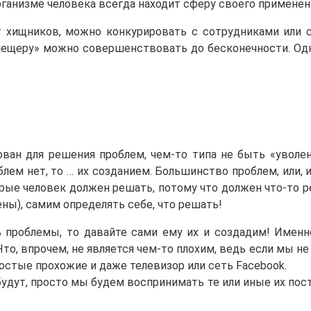
ганизме человека всегда находит сферу своего применен
от хищников, можно конкурировать с сотрудниками или
пещеру» можно совершенствовать до бесконечности. Одн
рован для решения проблем, чем-то типа не быть «уво
ем нет, то … их созданием. Большинство проблем, или, из
рые человек должен решать, потому что должен что-то ре
ны), самим определять себе, что решать!
ь проблемы, то давайте сами ему их и создадим! Именн
то, впрочем, не является чем-то плохим, ведь если мы не
ростые прохожие и даже телевизор или сеть Facebook.
будут, просто мы будем воспринимать те или иные их пост