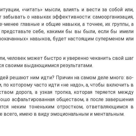
уации, «читать» мысли, влиять и вести за собой или,
ет забывать о навыках эффективности: самоорганизация,
е-менее главные и общие навыки, а точнее, их группы, а
 представьте себе, какими бы вы были, если бы имели
«прокачанных» навыков, будет настоящим суперменом или
ли, человек может быстро и уверенно чеканить свой шаг
ься своими выдающимися результатами.
юдей решают ним идти? Причин на самом деле много: во-
, по которому часто идти «не надо», а, чтобы включить в
ством дорога, а узкая тропка, которая теряется между
хорошо асфальтированная обществом, а после завершения
вится неким тоненьким отростком, ответвляющимся в
де всего, имею в виду эмоциональным и ментальным.