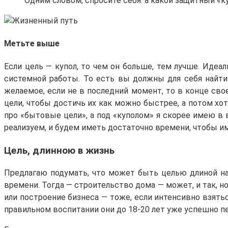
Одним словом, спросите себя: а какой защитный «ку
Метьте выше
Если цель — купол, то чем он больше, тем лучше. Идеал
системной работы. То есть вы должны для себя найти
желаемое, если не в последний момент, то в конце св
цели, чтобы достичь их как можно быстрее, а потом хо
про «бытовые цели», а под «куполом» я скорее имею в 
реализуем, и будем иметь достаточно времени, чтобы им
Цель, длинною в жизнь
Предлагаю подумать, что может быть целью длиной на 
времени. Тогда — строительство дома — может, и так, но
или построение бизнеса — тоже, если интенсивно взятьс
правильном воспитании они до 18-20 лет уже успешно п