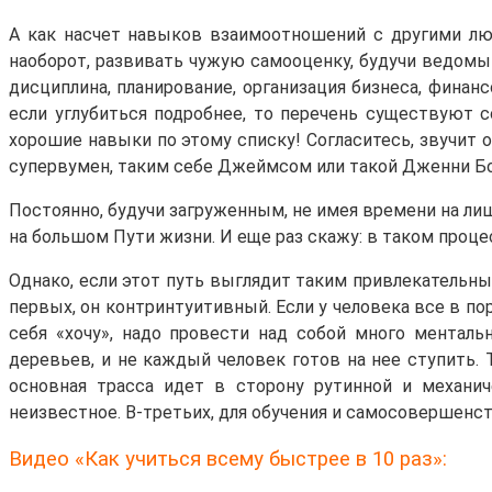
А как насчет навыков взаимоотношений с другими люд
наоборот, развивать чужую самооценку, будучи ведомым
дисциплина, планирование, организация бизнеса, финанс
если углубиться подробнее, то перечень существуют 
хорошие навыки по этому списку! Согласитесь, звучит 
супервумен, таким себе Джеймсом или такой Дженни Б
Постоянно, будучи загруженным, не имея времени на ли
на большом Пути жизни. И еще раз скажу: в таком про
Однако, если этот путь выглядит таким привлекательны
первых, он контринтуитивный. Если у человека все в пор
себя «хочу», надо провести над собой много ментальн
деревьев, и не каждый человек готов на нее ступить. 
основная трасса идет в сторону рутинной и механи
неизвестное. В-третьих, для обучения и самосовершен
Видео «Как учиться всему быстрее в 10 раз»: