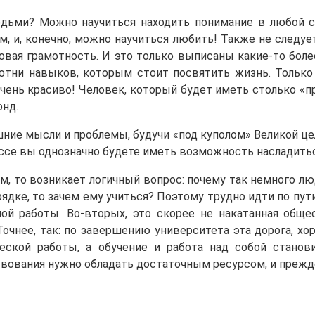
ьми? Можно научиться находить понимание в любой сит
, и, конечно, можно научиться любить! Также не следу
овая грамотность. И это только выписаны какие-то боле
сотни навыков, которым стоит посвятить жизнь. Только
очень красиво! Человек, который будет иметь столько 
онд.
шние мысли и проблемы, будучи «под куполом» Великой це
цессе вы однозначно будете иметь возможность насладит
м, то возникает логичный вопрос: почему так немного л
ядке, то зачем ему учиться? Поэтому трудно идти по пути
ой работы. Во-вторых, это скорее не накатанная обще
Точнее, так: по завершению университета эта дорога, 
ческой работы, а обучение и работа над собой стано
ствования нужно обладать достаточным ресурсом, и преж