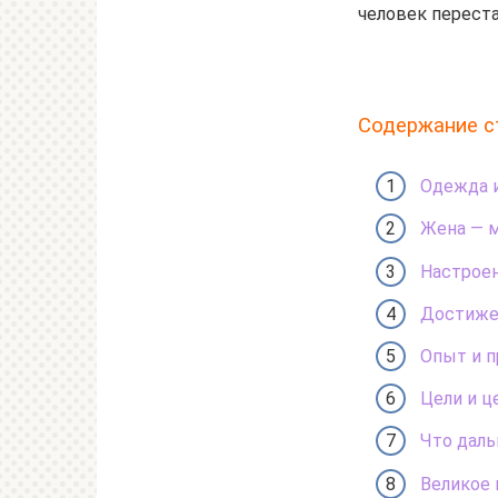
человек переста
Содержание с
Одежда и
Жена — м
Настроен
Достиже
Опыт и п
Цели и ц
Что даль
Великое 