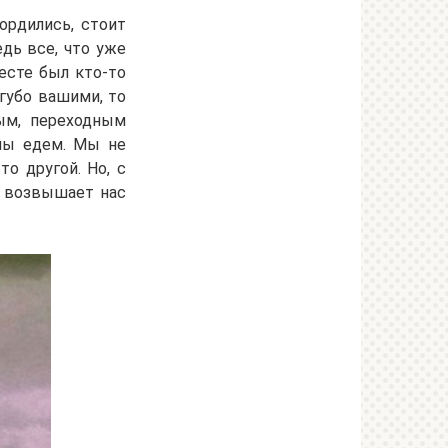
ордились, стоит
едь все, что уже
есте был кто-то
угубо вашими, то
ым, переходным
 мы едем. Мы не
то другой. Но, с
) возвышает нас