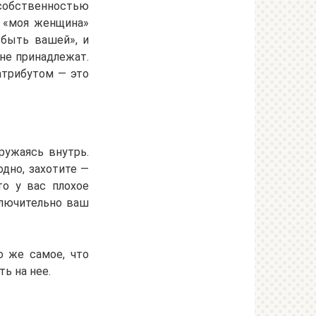
 собственностью
а «моя женщина»
 быть вашей», и
не принадлежат.
атрибутом — это
ружаясь внутрь.
одно, захотите —
то у вас плохое
ключительно ваш
о же самое, что
ь на нее.