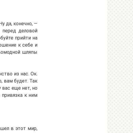
у да, конечно, —
ь перед деловой
обуйте прийти на
ошение к себе и
овомодной шляпы
ство из нас. Ок.
, вам будет. Так
у вас еще нет, но
я привязка к ним
шел в этот мир,