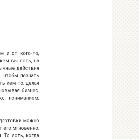
м и от кого-то,
кем вы есть, на
бычные действия
, чтобы познать
ь кем-то, делая
новывая бизнес.
ю, пониманием,
подготовки можно
т его мгновенно.
 То есть, когда