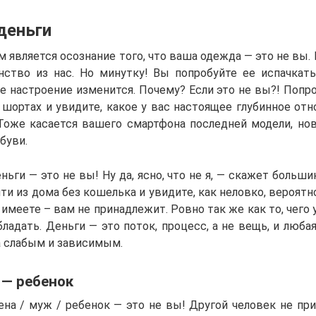
деньги
является осознание того, что ваша одежда — это не вы. Н
ство из нас. Но минутку! Вы попробуйте ее испачкат
е настроение изменится. Почему? Если это не вы?! Попр
шортах и ​увидите, какое у вас настоящее глубинное отн
Тоже касается вашего смартфона последней модели, н
буви.
ньги — это не вы! Ну да, ясно, что не я, — скажет большин
и из дома без кошелька и увидите, как неловко, вероятно
 имеете – вам не принадлежит. Ровно так же как то, чего 
ладать. Деньги — это поток, процесс, а не вещь, и люба
а слабым и зависимым.
 — ребенок
ена / муж / ребенок — это не вы! Другой человек не при