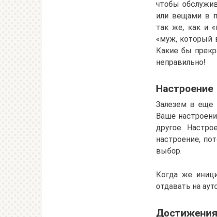
чтобы обслужив
или вещами в п
так же, как и 
«муж, который 
Какие бы прекр
неправильно!
Настроение
Залезем в еще 
Ваше настроение
другое. Настро
настроение, по
выбор.
Когда же иници
отдавать на аут
Достижени