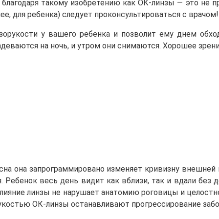
 благодаря такому изобретению как ОК-линзы — это не п
ее, для ребенка) следует проконсультироваться с врачом!
орукости у вашего ребенка и позволит ему днем обход
деваются на ночь, и утром они снимаются. Хорошее зрени
 сна она запрограммировано изменяет кривизну внешней
. Ребенок весь день видит как вблизи, так и вдали без
влияние линзы не нарушает анатомию роговицы и целостн
зорукостью ОК-линзы останавливают прогрессирование забол