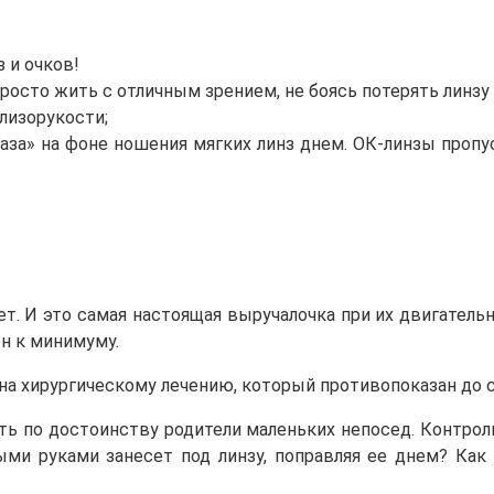
 и очков!
росто жить с отличным зрением, не боясь потерять линзу 
лизорукости;
лаза» на фоне ношения мягких линз днем. ОК-линзы проп
т. И это самая настоящая выручалочка при их двигатель
ен к минимуму.
на хирургическому лечению, который противопоказан до 
ть по достоинству родители маленьких непосед. Контро
ми руками занесет под линзу, поправляя ее днем? Как 