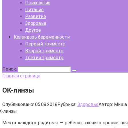
Психология
Питание
Развитие
Здоровье
Другое
Календарь беременности
Первый триместр
Второй триместр
Третий триместр
Поиск:
Главная страница
ОК-линзы
Опубликовано:
05.08.2018
Рубрика:
Здоровье
Автор:
Миша 
Мечта каждого родителя — ребенок «лечит» зрение ночь