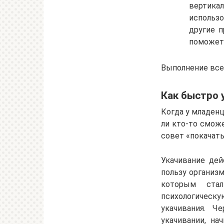
вертика
использо
другие 
поможет 
Выполнение всех
Как быстро 
Когда у младенц
ли кто-то смож
совет «покачать
Укачивание дей
пользу организм
которым ста
психологическу
укачивания. Ч
укачивании, на