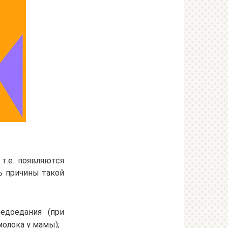
т.е. появляются
ь причины такой
едоедания (при
олока у мамы);