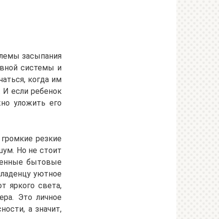
блемы засыпания
рвной системы и
аться, когда им
 И если ребенок
жно уложить его
 громкие резкие
ум. Но не стоит
ушенные бытовые
младенцу уютное
т яркого света,
ера. Это личное
ости, а значит,