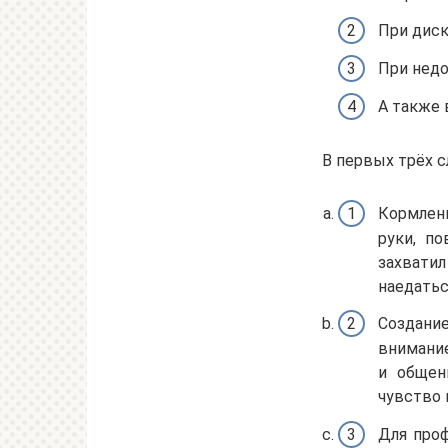
При диск
При недо
А также 
В первых трёх 
Кормлени
руки, по
захвати
наедатьс
Создание
внимание
и общен
чувство 
Для про