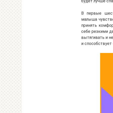
будет лучше спа
В первые шест
малыша чувство
принять комфор
себе резкими д
вытягивать и н
и способствует