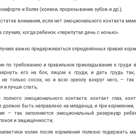
омфорте и болях (колики, прорезывание зубов и др.);
статке внимания, если нет эмоционального контакта мам
в случаях, когда ребенок «перепутал день с ночью».
случаях важно придерживаться определённых правил корм
е по требованию и правильное прикладывание к груди: 
вернуть его на бок, лицом к груди, и дать грудь так
л не только сосок, но и всю ореолу вокруг него, — т
я и лучше спать;
 полного эмоционального контакта: контакт глаз, конт
 должно быть направлено на младенца, и при кормлении,
ия — так заполняется эмоциональный резервуар ребё
покоя и защищённости;
филактики колик после кормления полезно подержать м