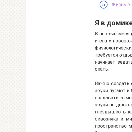
Жизнь в
Я в домик
В первые месяц
и сна у новоро
физиологически
требуется отды
начинает зеват
спать.
Важно создать 
звуки пугают и
создавать атмо
звуки не должн
гнёздышко в кр
сквозняка и ми
пространство м