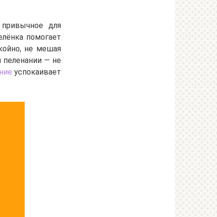
 привычное для
елёнка помогает
койно, не мешая
 пеленании — не
ние
успокаивает