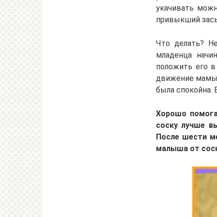
укачивать можн
привыкший засып
Что делать? Не
младенца начи
положить его в 
движение мамы 
была спокойна. 
Хорошо
помогае
соску лучше вы
После шести ме
малыша от соск