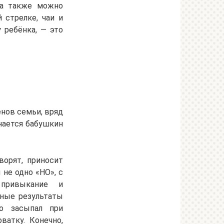
 а также можно
 стрелке, чаи и
 ребёнка, — это
енов семьи, вряд
нается бабушкин
ворят, приносит
 не одно «НО», с
привыкание и
ьные результаты
шо засыпал при
ватку. Конечно,