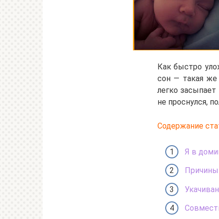
Как быстро уло
сон — такая же
легко засыпает
не проснулся, п
Содержание ста
Я в доми
Причины 
Укачиван
Совмест