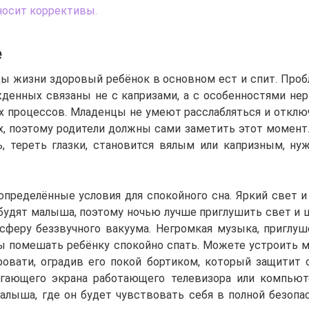
носит коррективы.
е
ы жизни здоровый ребёнок в основном ест и спит. Про
жденных связаны не с капризами, а с особенностями не
х процессов. Младенцы не умеют расслабляться и отключ
х, поэтому родители должны сами заметить этот момент.
ь, тереть глазки, становится вялым или капризным, ну
определённые условия для спокойного сна. Яркий свет и
 будят малыша, поэтому ночью лучше приглушить свет и ш
сферу беззвучного вакуума. Негромкая музыка, пригл
ы помешать ребёнку спокойно спать. Можете устроить 
овати, оградив его покой бортиком, который защитит о
гающего экрана работающего телевизора или компьют
алыша, где он будет чувствовать себя в полной безопасн