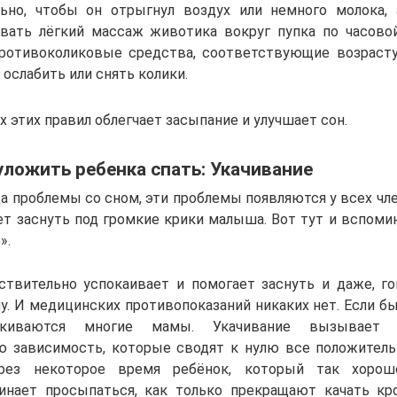
льно, чтобы он отрыгнул воздух или немного молока,
вать лёгкий массаж животика вокруг пупка по часовой
противоколиковые средства, соответствующие возрасту
ослабить или снять колики.
 этих правил облегчает засыпание и улучшает сон.
уложить ребенка спать: Укачивание
а проблемы со сном, эти проблемы появляются у всех чл
ет заснуть под громкие крики малыша. Вот тут и вспоми
».
ствительно успокаивает и помогает заснуть и даже, го
у. И медицинских противопоказаний никаких нет. Если бы
лкиваются многие мамы. Укачивание вызывает 
ю зависимость, которые сводят к нулю все положител
ерез некоторое время ребёнок, который так хоро
чинает просыпаться, как только прекращают качать кро