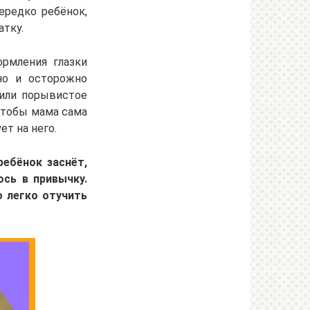
ередко ребёнок,
атку.
ормления глазки
но и осторожно
е или порывистое
чтобы мама сама
т на него.
ребёнок заснёт,
ось в привычку.
о легко отучить