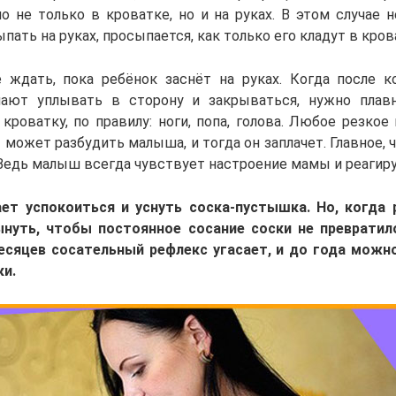
о не только в кроватке, но и на руках. В этом случае н
ать на руках, просыпается, как только его кладут в кров
 ждать, пока ребёнок заснёт на руках. Когда после к
нают уплывать в сторону и закрываться, нужно плав
кроватку, по правилу: ноги, попа, голова. Любое резко
может разбудить малыша, и тогда он заплачет. Главное, 
Ведь малыш всегда чувствует настроение мамы и реагируе
т успокоиться и уснуть соска-пустышка. Но, когда 
нуть, чтобы постоянное сосание соски не превратил
сяцев сосательный рефлекс угасает, и до года можн
и.