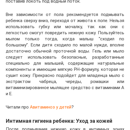
поставив локоть под водный поток.
Вне зависимости от пола рекомендуется подмывать
ребенка сверху вниз, переходя от живота к попе. Нельзя
использовать губку или мочалку, так как они с
легкостью смогут повредить нежную кожу. Пользуйтесь
мылом только тогда, когда малыш “сходил по
большому”. Если дитя сходило по малой нужде, вполне
достаточно обычной проточной воды. Гель или мыло
следует использовать безопасные, разработанные
специально для малышей, содержащие натуральные
компоненты и имеющие мягкую РН-формулу, которая не
сушит кожу. Прекрасно подойдет для младенца мыло с
экстрактом чабреца, череды, ромашки или
витаминизированное мылящее средство с витаминами А
и Е.
Читали про
Авитаминоз у детей
?
Интимная гигиена ребенка: Уход за кожей
После подмывания нежную кожу в интимных зонах