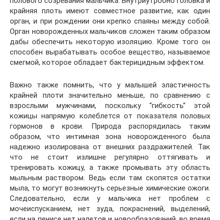
полового созревания мальчика. Внутриутробно головка и
крайняя плоть имеют совместное развитие, как один
орган, и при рождении они крепко спаяны между собой.
Орган новорожденных мальчиков сложен таким образом
дабы обеспечить некоторую изоляцию. Кроме того он
способен вырабатывать особое вещество, называемое
смегмой, которое обладает бактерицидным эффектом.
Важно также помнить, что у малышей эластичность
крайней плоти значительно меньше, по сравнению с
взрослыми мужчинами, поскольку “гибкость” этой
кожицы напрямую колеблется от показателя половых
гормонов в крови. Природа распорядилась таким
образом, что интимная зона новорожденного была
надежно изолирована от внешних раздражителей. Так
что не стоит излишне регулярно оттягивать и
тренировать кожицу, а также промывать эту область
мыльным раствором. Ведь если там скопятся остатки
мыла, то могут возникнуть серьезные химические ожоги.
Следовательно, если у мальчика нет проблем с
мочеиспусканием, нет зуда, покраснений, выделений,
если на пенисе нет налетов и новообразований, во время