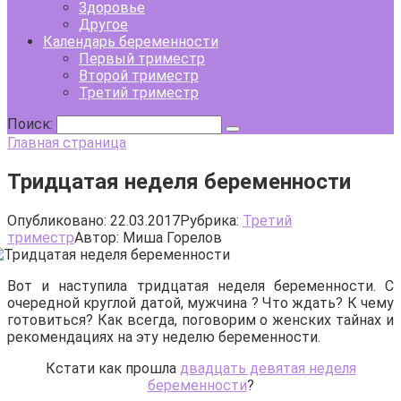
Здоровье
Другое
Календарь беременности
Первый триместр
Второй триместр
Третий триместр
Поиск:
Главная страница
Тридцатая неделя беременности
Опубликовано:
22.03.2017
Рубрика:
Третий
триместр
Автор:
Миша Горелов
Вот и наступила тридцатая неделя беременности. С
очередной круглой датой, мужчина ? Что ждать? К чему
готовиться? Как всегда, поговорим о женских тайнах и
рекомендациях на эту неделю беременности.
Кстати как прошла
двадцать девятая неделя
беременности
?