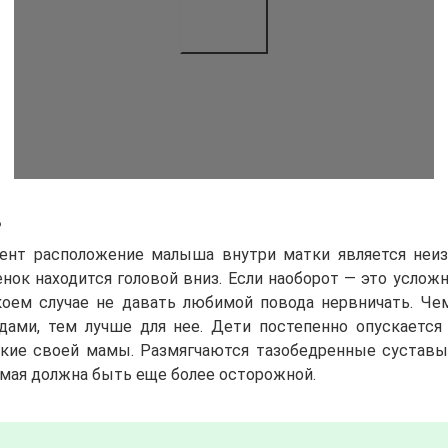
ь
ент расположение малыша внутри матки является неи
енок находится головой вниз. Если наоборот — это усложн
коем случае не давать любимой повода нервничать. Че
дами, тем лучше для нее. Дети постепенно опускается
гкие своей мамы. Размягчаются тазобедренные суставы
имая должна быть еще более осторожной.