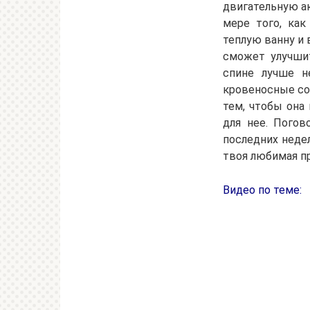
двигательную ак
мере того, как
теплую ванну и 
сможет улучшит
спине лучше н
кровеносные сос
тем, чтобы она
для нее. Погов
последних недел
твоя любимая п
Видео по теме: