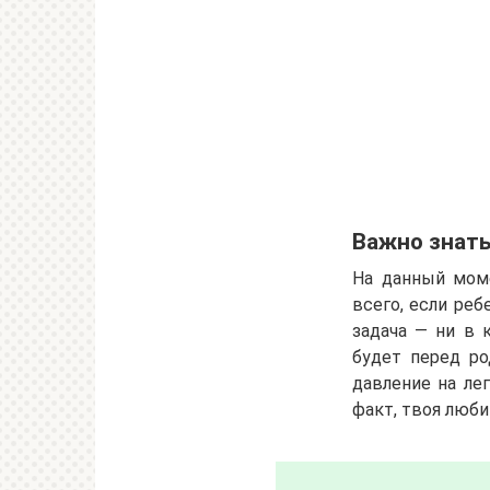
Важно знат
На данный мом
всего, если реб
задача — ни в 
будет перед ро
давление на ле
факт, твоя люб