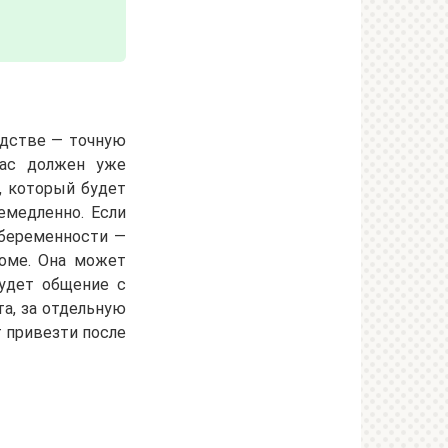
одстве — точную
час должен уже
, который будет
емедленно. Если
 беременности —
доме. Она может
будет общение с
а, за отдельную
т привезти после