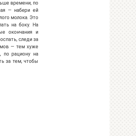
льше времени, по
шая — набери ей
лого молока. Это
ать на боку. На
ые окончания и
оспать, следи за
ммов — тем хуже
, по рациону на
ть за тем, чтобы