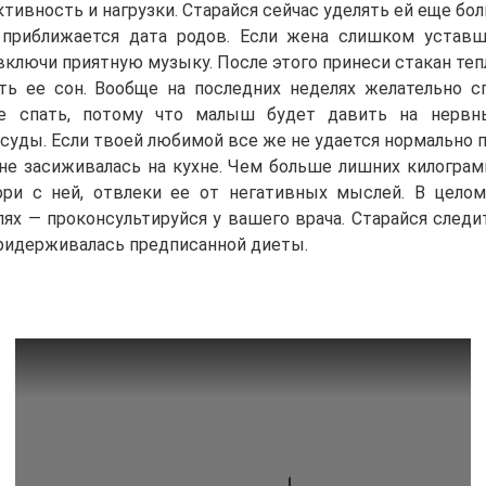
тивность и нагрузки. Старайся сейчас уделять ей еще бо
 приближается дата родов. Если жена слишком устав
включи приятную музыку. После этого принеси стакан теп
ь ее сон. Вообще на последних неделях желательно сп
е спать, потому что малыш будет давить на нервн
уды. Если твоей любимой все же не удается нормально п
 не засиживалась на кухне. Чем больше лишних килогра
ори с ней, отвлеки ее от негативных мыслей. В целом
ях — проконсультируйся у вашего врача. Старайся следи
ридерживалась предписанной диеты.