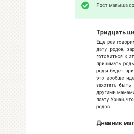
Рост малыша сос
Тридцать ше
Еще раз говори
дату родов за
готовиться к э
принимать роды
роды будет при
это вообще иде
захотеть быть 
другими мамами
плату. Узнай, ч
родов.
Дневник ма