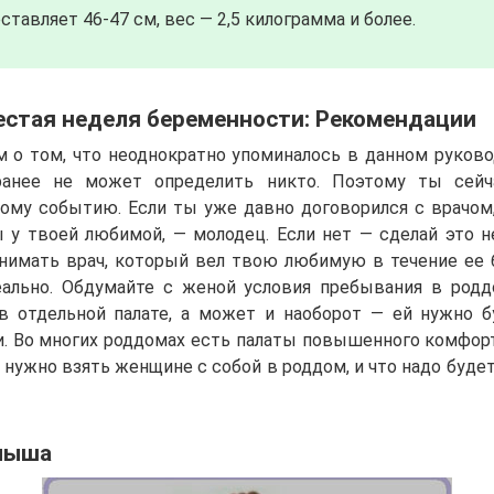
тавляет 46-47 см, вес — 2,5 килограмма и более.
стая неделя беременности: Рекомендации
м о том, что неоднократно упоминалось в данном руков
ранее не может определить никто. Поэтому ты сей
тому событию. Если ты уже давно договорился с врачом
 у твоей любимой, — молодец. Если нет — сделай это н
нимать врач, который вел твою любимую в течение ее
ально. Обдумайте с женой условия пребывания в род
в отдельной палате, а может и наоборот — ей нужно 
. Во многих роддомах есть палаты повышенного комфорт
то нужно взять женщине с собой в роддом, и что надо буде
лыша