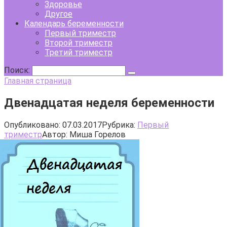
Здоровье
Другое
Календарь беременности
Первый триместр
Второй триместр
Третий триместр
Поиск:
Главная страница
Двенадцатая неделя беременности
Опубликовано:
07.03.2017
Рубрика:
Первый
триместр
Автор:
Миша Горелов