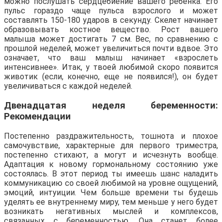
можно послушать сердцебиение вашего ребенка. Его
пульс гораздо чаще пульса взрослого и может
составлять 150-180 ударов в секунду. Скелет начинает
образовывать костное вещество. Рост вашего
малыша может достигать 7 см. Вес, по сравнению с
прошлой неделей, может увеличиться почти вдвое. Это
означает, что ваш малыш начинает «взрослеть
интенсивнее». Итак, у твоей любимой скоро появится
животик (если, конечно, еще не появился!), он будет
увеличиваться с каждой неделей.
Двенадцатая неделя беременности:
Рекомендации
Постепенно раздражительность, тошнота и плохое
самочувствие, характерные для первого триместра,
постепенно стихают, а могут и исчезнуть вообще.
Адаптация к новому гормональному состоянию уже
состоялась. В этот период ты имеешь шанс наладить
коммуникацию со своей любимой на уровне ощущений,
эмоций, интуиции. Чем больше времени ты будешь
уделять ее внутреннему миру, тем меньше у него будет
возникать негативных мыслей и комплексов,
связанных с беременностью. Она станет более