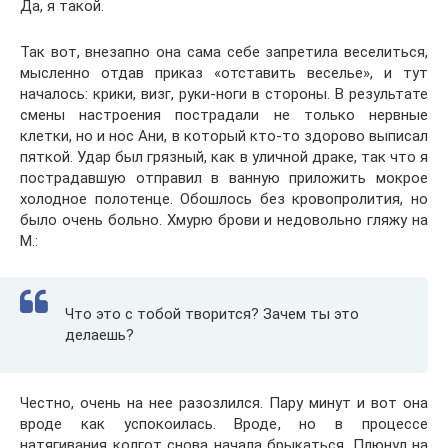
Да, я такой.
Так вот, внезапно она сама себе запретила веселиться,
мысленно отдав приказ «отставить веселье», и тут
началось: крики, визг, руки-ноги в стороны. В результате
смены настроения пострадали не только нервные
клетки, но и нос Ани, в который кто-то здорово выписал
пяткой. Удар был грязный, как в уличной драке, так что я
пострадавшую отправил в ванную приложить мокрое
холодное полотенце. Обошлось без кровопролития, но
было очень больно. Хмурю брови и недовольно гляжу на
М.:
Что это с тобой творится? Зачем ты это
делаешь?
Честно, очень на нее разозлился. Пару минут и вот она
вроде как успокоилась. Вроде, но в процессе
натягивания колгот снова начала брыкаться. Плюнул на