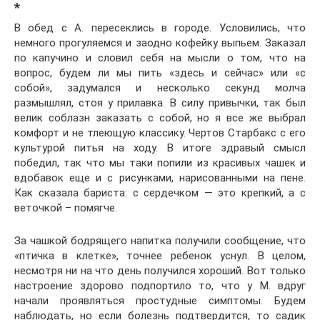
*
В обед с А. пересеклись в городе. Условились, что
немного прогуляемся и заодно кофейку выпьем. Заказал
по капучино и словил себя на мысли о том, что на
вопрос, будем ли мы пить «здесь и сейчас» или «с
собой», задумался и несколько секунд молча
размышлял, стоя у прилавка. В силу привычки, так был
велик соблазн заказать с собой, но я все же выбрал
комфорт и не тлеющую классику. Чертов Старбакс с его
культурой питья на ходу. В итоге здравый смысл
победил, так что мы таки попили из красивых чашек и
вдобавок еще и с рисунками, нарисованными на пене.
Как сказала бариста: с сердечком — это крепкий, а с
веточкой – помягче.
За чашкой бодрящего напитка получили сообщение, что
«птичка в клетке», точнее ребенок уснул. В целом,
несмотря ни на что день получился хороший. Вот только
настроение здорово подпортило то, что у М. вдруг
начали проявляться простудные симптомы. Будем
наблюдать, но если болезнь подтвердится, то садик