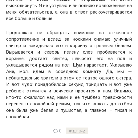
выскользнуть. Я не уступаю и выполняю возложенные на
меня обязательства, а она в ответ раскочегаривается
все больше и больше.
Продолжаю не обращать внимание на отчаянное
сопротивление и вслед за носками снимаю уличный
свитер и закидываю его в корзину с грязным бельем.
Вырывается и сквозь пелену слез пробивается к
корзине, достает свитер, швыряет его на пол и
укладывается рядом на пол. Шум нарастает. Указываю
Ане, мол, идем в соседнюю комнату. Да, мы —
неблагодарные зрители в этом ее театре одного актера.
И вот чудо: понадобилось секунд тридцать и вот уже
ребенок стучится и всячески просится к нам. Видимо,
кто-то сжалился над нами и ее тумблер тревожности
перевел в спокойный режим, так что вплоть до отбоя
она была уже белая и пушистая, а главное – тихая и
спокойная.
0
ДНО-2