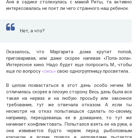
Аня в садике столкнулась с мамой Риты, та активно
интересовалась не поет ли чего странного наш ребенок.
Нет, а что?
Оказалось, что Маргарита дома крутит попой,
приговаривая, или даже скорее напевая «Попа-зопа».
Интересное кино. Надо будет еще попросить М., чтобы
еще по вопросу
«сись»
свою одногруппницу просветила…
В целом похвастаться в этот день особо нечем. М.
отличилась скорее в плохую сторону. Весь день была вся
такая на нервах и на любую просьбу или законное
требование, тут же отвечала отказом. А если ты
несмотря на отказ попытаешься сделать по-своему,
например, переодеваешь ее в домашнее, то тут же
начинает конфликтовать. Попытался взять ее на руки, а
она извивается будто червяк перед рыболовным
крючком и всеми правда и неправдами пытается