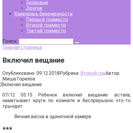
Здоровье
Другое
Календарь беременности
Первый триместр
Второй триместр
Третий триместр
Поиск:
Главная страница
Включил вещание
Опубликовано:
09.12.2018
Рубрика:
Второй год
Автор:
Миша Горелов
07/12 05:15 Ребенок включил вещание: встала,
наматывает круги по комнате и беспрерывно что-то
трындит.
Вечная весна в одиночной камере.
***