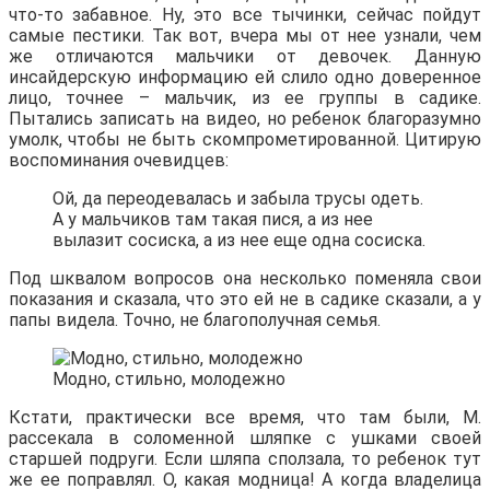
что-то забавное. Ну, это все тычинки, сейчас пойдут
самые пестики. Так вот, вчера мы от нее узнали, чем
же отличаются мальчики от девочек. Данную
инсайдерскую информацию ей слило одно доверенное
лицо, точнее – мальчик, из ее группы в садике.
Пытались записать на видео, но ребенок благоразумно
умолк, чтобы не быть скомпрометированной. Цитирую
воспоминания очевидцев:
Ой, да переодевалась и забыла трусы одеть.
А у мальчиков там такая пися, а из нее
вылазит сосиска, а из нее еще одна сосиска.
Под шквалом вопросов она несколько поменяла свои
показания и сказала, что это ей не в садике сказали, а у
папы видела. Точно, не благополучная семья.
Модно, стильно, молодежно
Кстати, практически все время, что там были, М.
рассекала в соломенной шляпке с ушками своей
старшей подруги. Если шляпа сползала, то ребенок тут
же ее поправлял. О, какая модница! А когда владелица