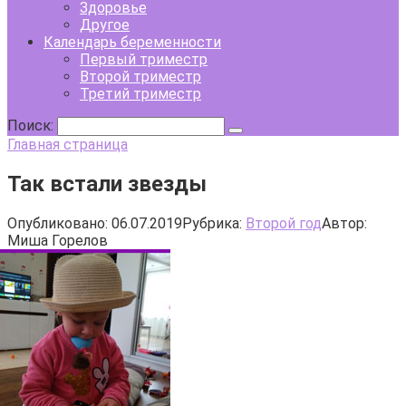
Здоровье
Другое
Календарь беременности
Первый триместр
Второй триместр
Третий триместр
Поиск:
Главная страница
Так встали звезды
Опубликовано:
06.07.2019
Рубрика:
Второй год
Автор:
Миша Горелов