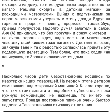
выходили из дому, то в воздухе пахло сыростью, но не
капало. Решили сходить в детский магазин за
расходными материалами. Выйдя с подгузниками за
порог магазина мои уперлись в стену дождя. Вдруг на
горизонте прорезая пелену, прорвался троллейбус,
причем полупустой. Недолго думая залетели в салон.
Аня (А) прикинула, что без прогулки и сразу к матери –
не очень хорошая идея, надо все-таки маленькому
человеку свой километраж нагонять. Достала телефон,
звякнула Тане и та с радостью согласилась принять эту
подмокшую делегацию. Тем более, что пока садик «на
каникулах», то Зоряна околачивается дома.
*
Несколько часов дети безостановочно носились по
квартирке наших товарищей. На первом этапе детвора
измывалась над стиральной машинкой. Как же хорошо,
что там стоит защита от подобных субъектов, и пока
нужную комбинацию не нажмешь, то ничего не
запустится. Правда постоянное пиканье очень быстро
надоело и Таня отключила стиралку от питания.