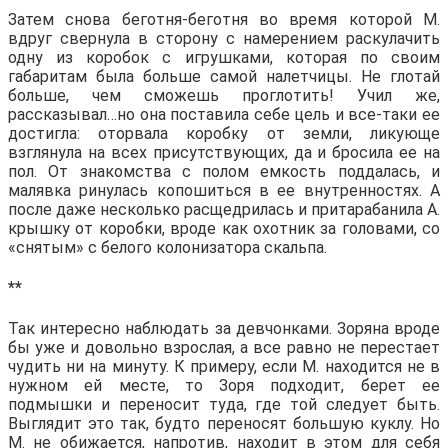
Затем снова беготня-беготня во время которой М.
вдруг свернула в сторону с намерением раскулачить
одну из коробок с игрушками, которая по своим
габаритам была больше самой налетчицы. Не глотай
больше, чем сможешь проглотить! Учил же,
рассказывал…но она поставила себе цель и все-таки ее
достигла: оторвала коробку от земли, ликующе
взглянула на всех присутствующих, да и бросила ее на
пол. От знакомства с полом емкость поддалась, и
малявка ринулась копошиться в ее внутренностях. А
после даже несколько расщедрилась и притарабанила А.
крышку от коробки, вроде как охотник за головами, со
«снятым» с белого колонизатора скальпа.
**
Так интересно наблюдать за девчонками. Зоряна вроде
бы уже и довольно взрослая, а все равно не перестает
чудить ни на минуту. К примеру, если М. находится не в
нужном ей месте, то Зоря подходит, берет ее
подмышки и переносит туда, где той следует быть.
Выглядит это так, будто переносят большую куклу. Но
М. не обижается, напротив, находит в этом для себя