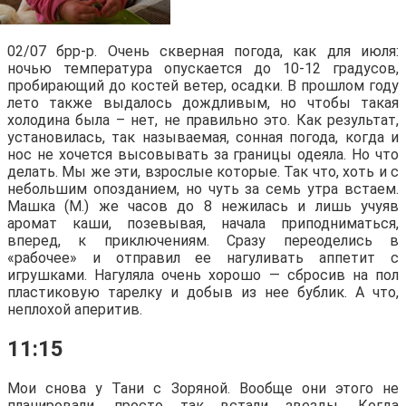
02/07 брр-р. Очень скверная погода, как для июля:
ночью температура опускается до 10-12 градусов,
пробирающий до костей ветер, осадки. В прошлом году
лето также выдалось дождливым, но чтобы такая
холодина была – нет, не правильно это. Как результат,
установилась, так называемая, сонная погода, когда и
нос не хочется высовывать за границы одеяла. Но что
делать. Мы же эти, взрослые которые. Так что, хоть и с
небольшим опозданием, но чуть за семь утра встаем.
Машка (М.) же часов до 8 нежилась и лишь учуяв
аромат каши, позевывая, начала приподниматься,
вперед, к приключениям. Сразу переоделись в
«рабочее» и отправил ее нагуливать аппетит с
игрушками. Нагуляла очень хорошо — сбросив на пол
пластиковую тарелку и добыв из нее бублик. А что,
неплохой аперитив.
11:15
Мои снова у Тани с Зоряной. Вообще они этого не
планировали, просто так встали звезды. Когда