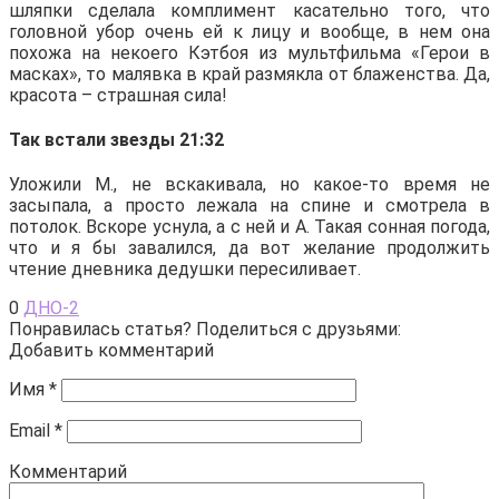
шляпки сделала комплимент касательно того, что
головной убор очень ей к лицу и вообще, в нем она
похожа на некоего Кэтбоя из мультфильма «Герои в
масках», то малявка в край размякла от блаженства. Да,
красота – страшная сила!
Так встали звезды 21:32
Уложили М., не вскакивала, но какое-то время не
засыпала, а просто лежала на спине и смотрела в
потолок. Вскоре уснула, а с ней и А. Такая сонная погода,
что и я бы завалился, да вот желание продолжить
чтение дневника дедушки пересиливает.
0
ДНО-2
Понравилась статья? Поделиться с друзьями:
Добавить комментарий
Имя
*
Email
*
Комментарий