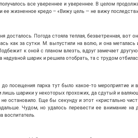
получалось все увереннее и увереннее. В целом продолж
и ее жизненное кредо – «Вижу цель — не вижу последстви
дня досталось. Погода стояла теплая, безветренная, вот 
лась как за сутки. М. выпустили на волю, и она металась
Подбежит к оной с планом влезть, вдруг замечает другую 
а надувной шарик и решила отобрать, та с трудом отбилас
о до посещения парка тут было какое-то мероприятие и 
лишь шарики у некоторых прохожих, да сдутый и валяющи
е остановило. Еще бы секунду и этот «кристально чист
альше. Чудом, но удалось перевести ее внимание на д
а воспитатель.