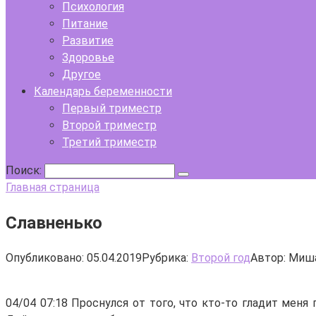
Психология
Питание
Развитие
Здоровье
Другое
Календарь беременности
Первый триместр
Второй триместр
Третий триместр
Поиск:
Главная страница
Славненько
Опубликовано:
05.04.2019
Рубрика:
Второй год
Автор:
Миша
04/04 07:18 Проснулся от того, что кто-то гладит меня 