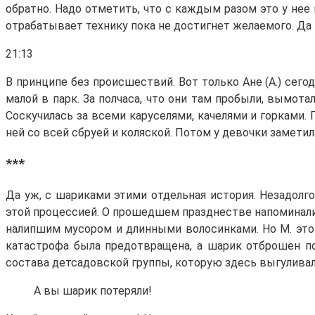
обратно. Надо отметить, что с каждым разом это у нее 
отрабатывает технику пока не достигнет желаемого. Да 
21:13
В принципе без происшествий. Вот только Ане (А.) сего
малой в парк. За полчаса, что они там пробыли, вымота
Соскучилась за всеми каруселями, качелями и горками. 
ней со всей сбруей и коляской. Потом у девочки заметил
***
Да уж, с шариками этими отдельная история. Незадолг
этой процессией. О прошедшем празднестве напоминали 
налипшим мусором и длинными волосинками. Но М. это н
катастрофа была предотвращена, а шарик отброшен под
состава детсадовской группы, которую здесь выгуливал
А вы шарик потеряли!