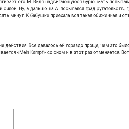
гивает его М. Видя надвигающуюся бурю, мать попыталас
й силой. Ну, а дальше на А. посыпался град ругательств,
есять минут. К бабушке приехала вся такая обиженная и от
 действия. Все давалось ей гораздо проще, чем это было
ается «Mein Kampf» со сном и в этот раз отменяется. Вот