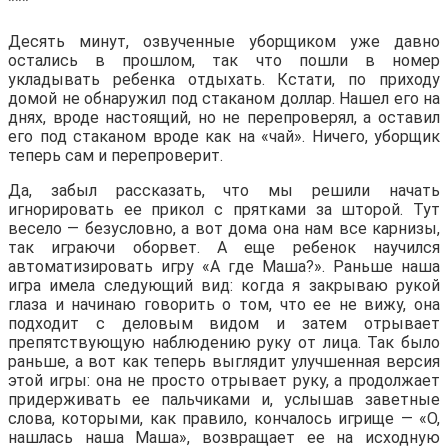
***
Десять минут, озвученные уборщиком уже давно
остались в прошлом, так что пошли в номер
укладывать ребенка отдыхать. Кстати, по приходу
домой не обнаружил под стаканом доллар. Нашел его на
днях, вроде настоящий, но не перепроверял, а оставил
его под стаканом вроде как на «чай». Ничего, уборщик
теперь сам и перепроверит.
Да, забыл рассказать, что мы решили начать
игнорировать ее прикол с прятками за шторой. Тут
весело — безусловно, а вот дома она нам все карнизы,
так играючи оборвет. А еще ребенок научился
автоматизировать игру «А где Маша?». Раньше наша
игра имела следующий вид: когда я закрываю рукой
глаза и начинаю говорить о том, что ее не вижу, она
подходит с деловым видом и затем отрывает
препятствующую наблюдению руку от лица. Так было
раньше, а вот как теперь выглядит улучшенная версия
этой игры: она не просто отрывает руку, а продолжает
придерживать ее пальчиками и, услышав заветные
слова, которыми, как правило, кончалось игрище — «О,
нашлась наша Маша», возвращает ее на исходную