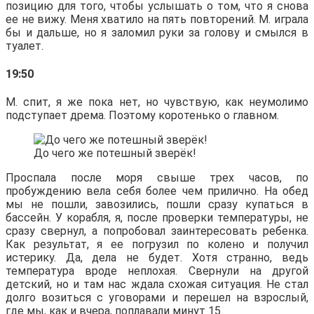
позицию для того, чтобы услышать о том, что я снова
ее не вижу. Меня хватило на пять повторений. М. играла
бы и дальше, но я заломил руки за голову и смылся в
туалет.
19:50
М. спит, я же пока нет, но чувствую, как неумолимо
подступает дрема. Поэтому коротенько о главном.
До чего же потешный зверёк!
Проспала после моря свыше трех часов, по
пробуждению вела себя более чем прилично. На обед
мы не пошли, завозились, пошли сразу купаться в
бассейн. У корабля, я, после проверки температуры, не
сразу свернул, а попробовал заинтересовать ребенка.
Как результат, я ее погрузил по колено и получил
истерику. Да, дела не будет. Хотя странно, ведь
температура вроде неплохая. Свернули на другой
детский, но и там нас ждала схожая ситуация. Не стал
долго возиться с уговорами и перешел на взрослый,
где мы, как и вчера, поплавали минут 15.