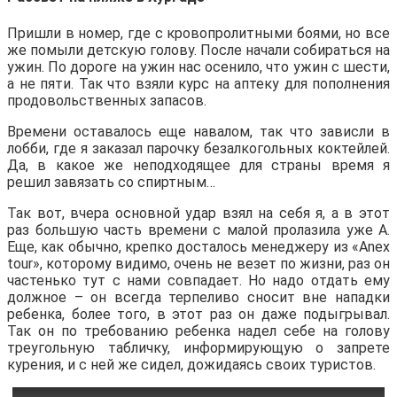
Пришли в номер, где с кровопролитными боями, но все
же помыли детскую голову. После начали собираться на
ужин. По дороге на ужин нас осенило, что ужин с шести,
а не пяти. Так что взяли курс на аптеку для пополнения
продовольственных запасов.
Времени оставалось еще навалом, так что зависли в
лобби, где я заказал парочку безалкогольных коктейлей.
Да, в какое же неподходящее для страны время я
решил завязать со спиртным…
Так вот, вчера основной удар взял на себя я, а в этот
раз большую часть времени с малой пролазила уже А.
Еще, как обычно, крепко досталось менеджеру из «Anex
tour», которому видимо, очень не везет по жизни, раз он
частенько тут с нами совпадает. Но надо отдать ему
должное – он всегда терпеливо сносит вне нападки
ребенка, более того, в этот раз он даже подыгрывал.
Так он по требованию ребенка надел себе на голову
треугольную табличку, информирующую о запрете
курения, и с ней же сидел, дожидаясь своих туристов.