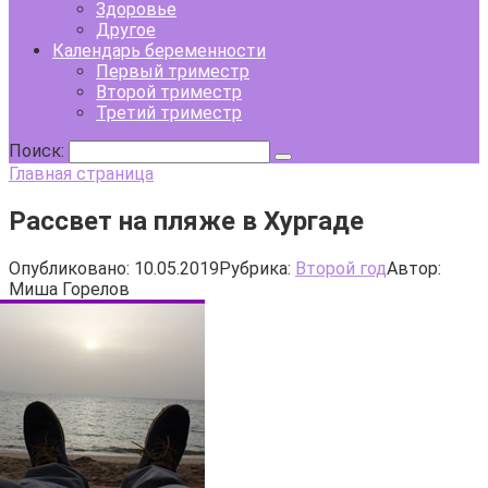
Здоровье
Другое
Календарь беременности
Первый триместр
Второй триместр
Третий триместр
Поиск:
Главная страница
Рассвет на пляже в Хургаде
Опубликовано:
10.05.2019
Рубрика:
Второй год
Автор:
Миша Горелов