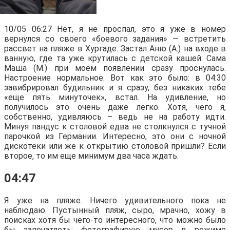
10/05 06:27 Нет, я не проспал, это я уже в номер
вернулся со своего «боевого задания» — встретить
рассвет на пляже в Хургаде. Застал Аню (А.) на входе в
ванную, где та уже крутилась с детской кашей. Сама
Маша (М.) при моем появлении сразу проснулась.
Настроение нормальное. Вот как это было: в 04:30
завибрировал будильник и я сразу, без никаких тебе
«еще пять минуточек», встал. На удивление, но
получилось это очень даже легко. Хотя, чего я,
собственно, удивляюсь – ведь не на работу идти.
Минуя пандус к столовой едва не столкнулся с тучной
парочкой из Германии. Интересно, это они с ночной
дискотеки или же к открытию столовой пришли? Если
второе, то им еще минимум два часа ждать.
04:47
Я уже на пляже. Ничего удивительного пока не
наблюдаю. Пустынный пляж, сыро, мрачно, хожу в
поисках хотя бы чего-то интересного, что можно было
бы запечатлеть: фотографирую мусор в режиме