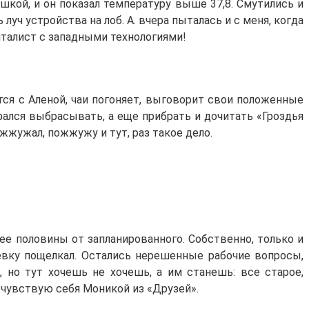
кой, и он показал температуру выше 37,8. Смутились и
уч устройства на лоб. А. вчера пыталась и с меня, когда
питалист с западными технологиями!
тся с Аленой, чаи погоняет, выговорит свои положенные
рался выбрасывать, а еще прибрать и дочитать «Гроздья
ожжужал, пожжужу и тут, раз такое дело.
ее половины от запланированного. Собственно, только и
чевку пощелкал. Остались нерешенные рабочие вопросы,
 но тут хочешь не хочешь, а им станешь: все старое,
й чувствую себя Моникой из «Друзей».