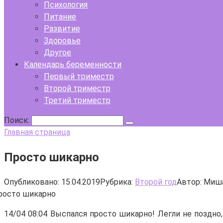
Психология
Питание
Развитие
Здоровье
Другое
Календарь беременности
Первый триместр
Второй триместр
Третий триместр
Поиск:
Главная страница
Просто шикарно
Опубликовано:
15.04.2019
Рубрика:
Второй год
Автор:
Миша
14/04 08:04 Выспался просто шикарно! Легли не поздно, 