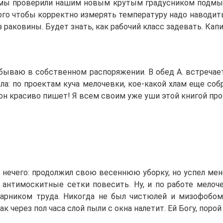
ла мы проверили нашим новым крутым градусником подмыш
го чтобы корректно измерять температуру надо наводить л
з раковины. Будет знать, как рабочий класс задевать. Ка
бываю в собственном распоряжении. В обед А. встречае
ла: по проектам куча мелочевки, кое-какой хлам еще соб
е он красиво пишет! Я всем своим уже уши этой книгой пр
 нечего: продолжил свою весеннюю уборку, но успел мен
 антимоскитные сетки повесить. Ну, и по работе мело
арником труда. Никогда не был чистюлей и мизофобом,
к через пол часа слой пыли с окна налетит. Ей Богу, поро