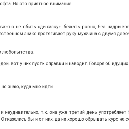
офта. Но это приятное внимание.
важно не сбить «дыхалку», бежать ровно, без надрывов
тственном знаке протягивает руку мужчина с двумя девоч
го любопытства.
юдей, вот у них пусть справки и наводит. Говоря об идущих
не знаю, куда мне идти.
 и неудивительно, т.к. она уже третий день употребляе
Отказались бы и от них, да не хорошо обрывать курс на с