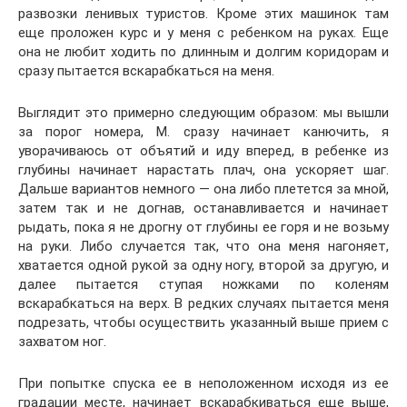
развозки ленивых туристов. Кроме этих машинок там
еще проложен курс и у меня с ребенком на руках. Еще
она не любит ходить по длинным и долгим коридорам и
сразу пытается вскарабкаться на меня.
Выглядит это примерно следующим образом: мы вышли
за порог номера, М. сразу начинает канючить, я
уворачиваюсь от объятий и иду вперед, в ребенке из
глубины начинает нарастать плач, она ускоряет шаг.
Дальше вариантов немного — она либо плетется за мной,
затем так и не догнав, останавливается и начинает
рыдать, пока я не дрогну от глубины ее горя и не возьму
на руки. Либо случается так, что она меня нагоняет,
хватается одной рукой за одну ногу, второй за другую, и
далее пытается ступая ножками по коленям
вскарабкаться на верх. В редких случаях пытается меня
подрезать, чтобы осуществить указанный выше прием с
захватом ног.
При попытке спуска ее в неположенном исходя из ее
градации месте, начинает вскарабкиваться еще выше,