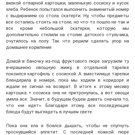
вилкой отварной картошки, маленькую сосиску и кусок
хлеба. Ребенок попытался выполнить знаменитый номер
с выдиранием со стола скатерти. Ну, чтобы предметы
все остались стоять на столе, но что-то пошло не так и
все кроме небольшой скатерки, которую мы
дополнительно стелили на столик детского стульчика,
очутилось на полу. Так что решили сделать упор на
домашнее кормление.
Домой в баночку из-под фруктового пюре загрузили ту
вчерашнюю овощную жижу, в отдельной тарелке
покоился картофель с сосиской. А. вместилище тарелки
блендерила в номере, пока мы ходили в коридоре и
ждали ее сигнал на возврат. В итоге к этому месиву
картошка + сосиска она не притронулась, а вот овощи
умяла все. Значит, в будущем будем давать сначала то,
что «не идет». Благодаря этому, все последующие
блюда будут выглядеть в лучшем свете.
Пока она ела я боялся дышать, чтобы не спугнуть
проснувшийся аппетит. С последней ложкой пюре