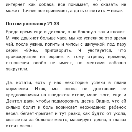
интернет как собака, все понимает, но сказать не
может. Точнее все принимает, а дать ответить — никак.
Потом расскажу 21:33
Вроде время еще и детское, а на боковую так и клонит.
М. уже дрыхнет больше часа, мы же успели за это время
чай, после ужина, попить и чипсы с шипучкой, под пару
серий «80-е», приговорить. Ч увствуется, что
происходящее на экране, к тому отрезку времени,
отношения особо не имеет, но местами забавно
закрутили.
Да, кстати, есть у нас некоторые успехи в плане
кормления. Итак, мы снова не доставали ее
предложениями на шведском столе, мало того, еще и
Дентол дали, чтобы подморозить десна. Видно, что ей
сильно болит и боль возникает неожиданно: ребенок
весел, бегает-прыгает и тут резко, как будто от укола,
хватается за больное место, массирует десна, в глазах
стоят слезы.