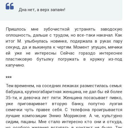
Дна нет, а верх запаян!
Пришлось мне зубочисткой устранять заводскую
оплошность, дальше с трудом, но все-таки накачал. Как
итог М. улыбнулась новинке, подержала в руках пару
секунд, да и выкинула к чертям. Момент упущен, мячики
ей уже не интересны Сейчас гораздо интереснее
пластиковую бутылку погружать в кружку из-под
капучино.
***
Тем временем, на соседних лежаках разместилась семья:
бабушка, крупногабаритная женщина, не дал бы ей более
35-ти, и девочка лет пяти. Женщина посасывает пивко,
уже приговаривает вторую банку, попутно лузгая
семечки чуть правее себя. С телефона проигрывается
лучшие композиции Эннио Морриконе. А че, культурно
сидим, пацаны. Мне стало интересно кто они и откуда,
но особого желания вступать в контакт не было. Так