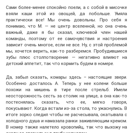
Сами более-менее спокойно поели, а с собой в мисочке
взяли каши этой из овощей, да побольше. Умяла
практически все! Мы очень довольны. Про себя я
понимаю, что М. — не центр вселенной, но она очень
важный, даже я бы сказал, ключевой член нашей
команды, поэтому от ее самочувствия и настроения
зависит очень многое, если не все. Ну, с этой проблемой
мы, хочется верить, как-то разберемся. Пробудившиеся
зубы плюс столпотворение — негативно влияют на
детский аппетит, так что кормить будем в номере.
Да, забыл сказать, комары здесь – настоящие звери.
Особенно досталось А. Теперь у нее колени больше
похожи на мишень в тире после стрельб. Имели
неосторожность сесть за столик на улице, а она как-то
постеснялась сказать, что ее, мягко говоря,
покусывают. Когда встали из-за стола, то ужаснулись. В
итоге зорко следил чтобы не расчесывала, окатывала с
холодного душа и намазала ранки заживляющим кремом.
В номер также налетело кровопийц, так что выхожу на