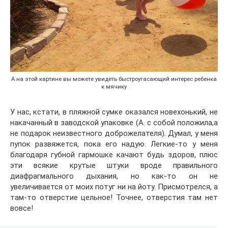
А на этой картине вы можете увидеть быстроугасающий интерес ребенка
к мячику
У нас, кстати, в пляжной сумке оказался новехонький, не
накачанный в заводской упаковке (А. с собой положила,а
не подарок неизвестного доброжелателя). Думал, у меня
пупок развяжется, пока его надую. Легкие-то у меня
благодаря губной гармошке качают будь здоров, плюс
эти всякие крутые штуки вроде правильного
диафрагмального дыхания, но как-то он не
увеличивается от моих потуг ни на йоту. Присмотрелся, а
там-то отверстие цельное! Точнее, отверстия там нет
вовсе!