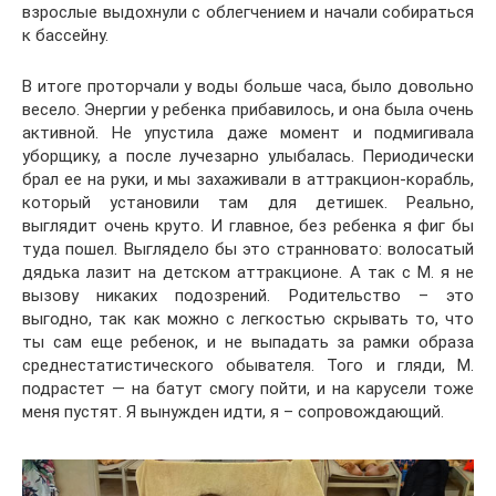
взрослые выдохнули с облегчением и начали собираться
к бассейну.
В итоге проторчали у воды больше часа, было довольно
весело. Энергии у ребенка прибавилось, и она была очень
активной. Не упустила даже момент и подмигивала
уборщику, а после лучезарно улыбалась. Периодически
брал ее на руки, и мы захаживали в аттракцион-корабль,
который установили там для детишек. Реально,
выглядит очень круто. И главное, без ребенка я фиг бы
туда пошел. Выглядело бы это странновато: волосатый
дядька лазит на детском аттракционе. А так с М. я не
вызову никаких подозрений. Родительство – это
выгодно, так как можно с легкостью скрывать то, что
ты сам еще ребенок, и не выпадать за рамки образа
среднестатистического обывателя. Того и гляди, М.
подрастет — на батут смогу пойти, и на карусели тоже
меня пустят. Я вынужден идти, я – сопровождающий.