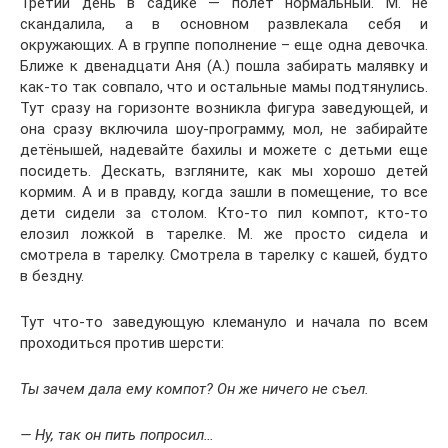
Третий день в садике — полёт нормальный. М. не
скандалила, а в основном развлекала себя и
окружающих. А в группе пополнение – еще одна девочка.
Ближе к двенадцати Аня (А.) пошла забирать малявку и
как-то так совпало, что и остальные мамы подтянулись.
Тут сразу на горизонте возникла фигура заведующей, и
она сразу включила шоу-программу, мол, не забирайте
детёнышей, надевайте бахилы и можете с детьми еще
посидеть. Дескать, взгляните, как мы хорошо детей
кормим. А и в правду, когда зашли в помещение, то все
дети сидели за столом. Кто-то пил компот, кто-то
елозил ложкой в тарелке. М. же просто сидела и
смотрела в тарелку. Смотрела в тарелку с кашей, будто
в бездну.
Тут что-то заведующую клемануло и начала по всем
проходиться против шерсти:
Ты зачем дала ему компот? Он же ничего не съел.
— Ну, так он пить попросил…