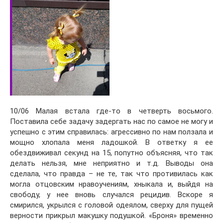
10/06 Малая встала где-то в четверть восьмого.
Поставила себе задачу задергать нас по самое не могу и
успешно с этим справилась: агрессивно по нам ползала и
мощно хлопала меня ладошкой. В ответку я ее
обездвиживал секунд на 15, попутно объясняя, что так
делать нельзя, мне неприятно и т.д. Выводы она
сделала, что правда – не те, так что противилась как
могла отцовским нравоучениям, хныкала и, выйдя на
свободу, у нее вновь случался рецидив. Вскоре я
смирился, укрылся с головой одеялом, сверху для пущей
верности прикрыл макушку подушкой. «Броня» временно