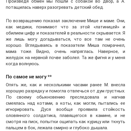
Произведя обмен мы пошли с собакой во двор, а А.
потащилась наверх разогревать детский обед.
По возвращению показал заключение Мише и маме. Они,
как медики, понимают что за этой «латиницей» и
обилием цифр и показателей в реальности скрывается. Я
же лишь могу догадываться, что все там не очень
хорошо. Вглядываясь в показатели Миша помрачнел,
мама тоже. Видно, очень напряглась. Наверное, и
желудок на нервной почве заболел. Та же фигня и у меня
когда волнуюсь.
По самое не могу **
Опять же, как и несколькими часами ранее М. внесла
хорошую разрядку и помогла отвлечься от дум грустных.
По своему обыкновению преследовала и нагнав
смеялась над котами, а коты, как могли, пытались ее
игнорировать. Дуся вообще проявила стойкость
оловянного солдатика, плавящегося в камине, и не
смотря на писк, попытки ощипать как курицу или ткнуть
пальцем в бок, лежала смирно и глубоко дышала.