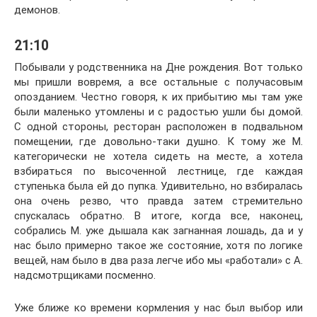
демонов.
21:10
Побывали у родственника на Дне рождения. Вот только
мы пришли вовремя, а все остальные с получасовым
опозданием. Честно говоря, к их прибытию мы там уже
были маленько утомлены и с радостью ушли бы домой.
С одной стороны, ресторан расположен в подвальном
помещении, где довольно-таки душно. К тому же М.
категорически не хотела сидеть на месте, а хотела
взбираться по высоченной лестнице, где каждая
ступенька была ей до пупка. Удивительно, но взбиралась
она очень резво, что правда затем стремительно
спускалась обратно. В итоге, когда все, наконец,
собрались М. уже дышала как загнанная лошадь, да и у
нас было примерно такое же состояние, хотя по логике
вещей, нам было в два раза легче ибо мы «работали» с А.
надсмотрщиками посменно.
Уже ближе ко времени кормления у нас был выбор или