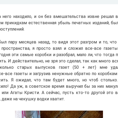
а него находило, и он без вмешательства извне решал 
оим прикидкам естественная убыль печатных изданий, был
оступлений.
был пару месяцев назад, то видя этот разгром и то, чт
 пространства, я просто взял и сложил все-все газет
годня эти самые коробки и разобрал, мало ли, что тогда 
ить. И действительно, не зря это сделал, так как много в
колько старых выпусков газет (50 + лет) мне уда
е-все газеты и загрузив ненужные обратно по коробкам 
ить. Я ожидал, что там будет много, но чтоб стольк
кило! Да уж, в советское время выручил бы за них макул
или Агаты Кристи. А сейчас, пусть кто-то другой это в
 даже на чекушку водки хватит.