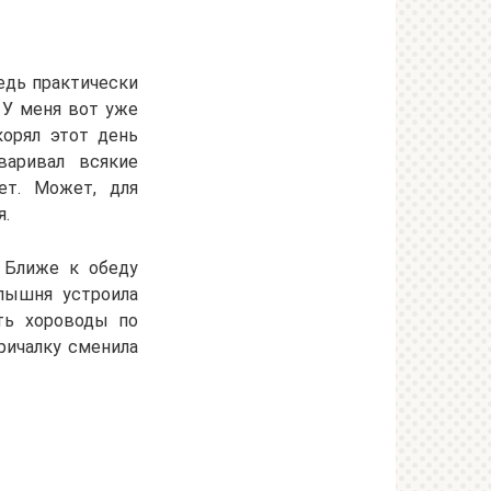
едь практически
. У меня вот уже
корял этот день
варивал всякие
ет. Может, для
я.
. Ближе к обеду
алышня устроила
ить хороводы по
ричалку сменила