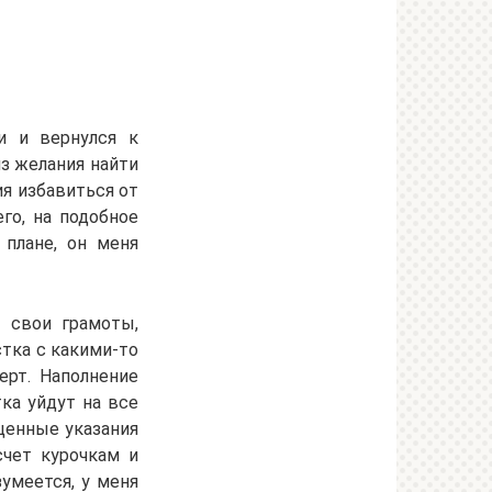
и и вернулся к
из желания найти
ия избавиться от
го, на подобное
 плане, он меня
л свои грамоты,
стка с какими-то
ерт. Наполнение
ка уйдут на все
 ценные указания
счет курочкам и
зумеется, у меня