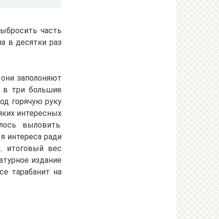
выбросить часть
а в десятки раз
о они заполоняют
ы в три большие
под горячую руку
сяких интересных
лось выловить.
я интереса ради
о… итоговый вес
атурное издание
се тарабанит на