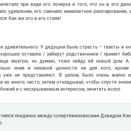
епетало при виде его почерка и того, что он в это дел
ало удивление, его сменило мимолетное разочарование, а
ся. Как же это в его стиле!
и удивительного. У дедушки была страсть – газеты и кн
: хорошее оставлю / заберут родственники / примет библ
 еще мозгую, но думаю, тоже найду ей новый дом. А 
олько иная и никакой ценности ни для кого, кроме
и уже не представляют. В целом, было очень жалко и
 их много, часто, затем откладывал, чтобы спустя энно
 божий и с нескрываемым интересом, зачитать вслух:
стоялся поединок между супертяжеловесами Дэвидом Хэе
о.