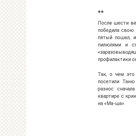
**
После шести ве
победила свою х
пятый пошел, и
пилюлями и сп
«заразовыводя
профилактики он
Так, о чем это
посетили Таню 
разнос: сначал
квартире с кри
на «Ма-ша».