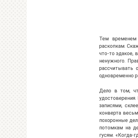
Тем временем 
раскопкам. Скаж
что-то эдакое, 
ненужного. Пра
рассчитывать о
одновременно ра
Дело в том, чт
удостоверения. 
записями, скле
конверта весьм
похоронные дела
потомкам на де
гусям. «Когда-г