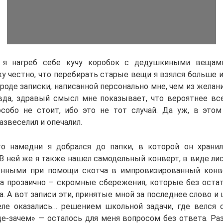
я нагреб себе кучу коробок с дедушкиными вещам
у честно, что перебирать старые вещи я взялся больше 
вроде записки, написанной персонально мне, чем из желан
вда, здравый смысл мне показывает, что вероятнее все
собо не стоит, ибо это не тот случай. Да уж, в этом
звеселил и опечалил.
о намедни я добрался до папки, в которой он храни
В ней же я также нашел самодельный конверт, в виде ли
енными при помощи скотча в импровизированный конв
а прозаично – скромные сбережения, которые без остат
. А вот записи эти, принятые мной за последнее слово и
ле оказались… решением школьной задачи, где велся 
де-зачем» — осталось для меня вопросом без ответа. Ра