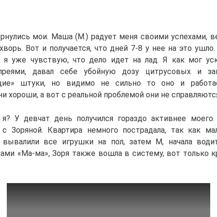
рнулись мои. Маша (М.) радует меня своими успехами, в
ворь. Вот и получается, что дней 7-8 у нее на это ушло
 я уже чувствую, что дело идет на лад. Я как мог ус
реями, давал себе убойную дозу цитрусовых и за
щие» штуки, но видимо не сильно то оно и работа
и хороши, а вот с реальной проблемой они не справляютс
 я? У девчат день получился гораздо активнее моего
с Зоряной. Квартира немного пострадала, так как м
а вывалили все игрушки на пол, затем М, начала вод
ками «Ма-ма», Зоря также вошла в систему, вот только к