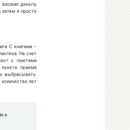
о вложил деньги,
 затем я просто
иги. С книгами –
иотека. На счет
вот с газетами
 пункта приема
х выбрасывать.
е количество лет
м и