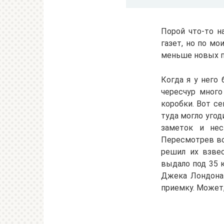
Порой что-то н
газет, но по м
меньше новых п
Когда я у него 
чересчур много
коробки. Вот се
туда могло угод
заметок и нес
Пересмотрев вс
решил их взвес
выдало под 35 
Джека Лондона 
приемку. Может,