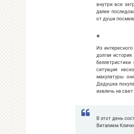
внутри все затр
далее последов
от души посмеял
*
Из интересного 
долгая история
беллетристики
ситуация неск
макулатуры он
Дедушка покупал
извлечь на свет
В этот день со
Виталием Кличк