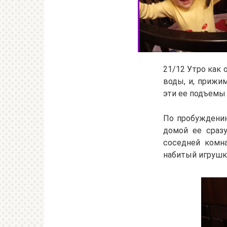
21/12 Утро как 
воды, и, прижим
эти ее подъемы 
По пробуждению
домой ее сраз
соседней комн
набитый игрушка