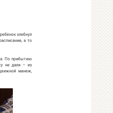
е. ребёнок хлебнул
расписание, а то
ла. По прибытию
у не дали – из
движной манеж,