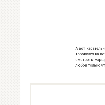
А вот касательно
торопился на вст
смотреть маршр
любой только ч