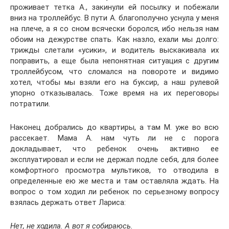
проживает тетка А., закинули ей посылку и побежали
вниз на троллейбус. В пути А. благополучно уснула у меня
на плече, а я со сном всячески боролся, ибо нельзя нам
обоим на дежурстве спать. Как назло, ехали мы долго:
трижды слетали «усики», и водитель выскакивала их
поправить, а еще была непонятная ситуация с другим
троллейбусом, что сломался на повороте и видимо
хотел, чтобы мы взяли его на буксир, а наш рулевой
упорно отказывалась. Тоже время на их переговоры
потратили.
Наконец добрались до квартиры, а там М. уже во всю
рассекает. Мама А. нам чуть ли не с порога
докладывает, что ребенок очень активно ее
эксплуатировал и если не держал подле себя, для более
комфортного просмотра мультиков, то отводила в
определенные ею же места и там оставляла ждать. На
вопрос о том ходил ли ребенок по серьезному вопросу
взялась держать ответ Лариса:
Нет, не ходила. А вот я собираюсь.