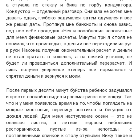
а стучала по стеклу и била по горбу кондуктора.
Кондуктор — отдельный разговор. Сначала не хотел мне
давать сдачу, глубоко задумался, затем одумался и все
же решил дать. Протянул мне банкноты и снова завис,
под нос себе процедил «Не» и возобновил непонятные
для меня финансовые расчеты. Минуты три я стоял не
понимая, что происходит, а деньги все переходили из рук
в руки. Наконец получив окончательный расчет я деньги
не стал прятать в кошелек, а на всякий уточнил, не
будет ли проводиться дополнительный перерасчет. И
лишь получив уверенное «теперь все нормально» я
спрятал деньги и вернулся к моим.
После первых десяти минут буйства ребенок задумался
и просто спокойно сидел и рассматривал все вокруг. Так
что и у меня появилось время на то, чтобы поглядеть на
мокрые мостовые, вереницу зонтиков и бегущих от
дождя людей. Для меня наступление осени — это не
опавшая листва, а летние террасы небольших
ресторанчиков, пустые из-за непогоды, с
поставленными спинкой к столу стульями. Вижу такое и