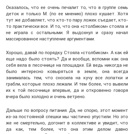
Оказалось, что ее очень печалит то, что в группе семь
деток и только М. (по ее мнению) плохо кушает. Хотя
тут же добавляет, что кто-то пару ложек съедает, кто-
то практически все. И то, что она «столбиком» стояла и
не играла с остальными. Я выдохнул и сразу начал
массированное наступление аргументами.
Хорошо, давай по порядку. Стояла «столбиком». А как ей
еще надо было стоять? Да и вообще, вспомни как она
себя вела в песочнице на площадке. Ей ведь никогда не
было интересно ковыряться в земле, она всегда
занималась тем, что сносила на кучу все лопатки и
грабли, которые плохо лежали. И тем более, что вывели
их к той песочнице впервые, да и откровенно говоря
вчера было холодно и очень ветрено.
Дальше по вопросу питания. Да, не спорю, этот момент
из-за постоянной спешки мы частично упустили. Но это
же не смертельно, догонит в коллективе и увидит, что
да как, тем более, что она этим делом давно