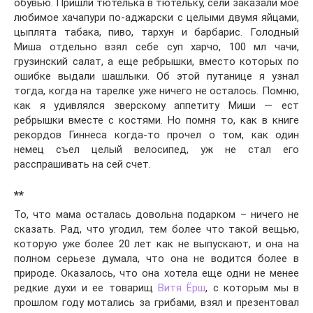
обувью. Пришли тютелька в тютельку, сели заказали мое
любимое хачапури по-аджарски с целыми двумя яйцами,
цыплята табака, пиво, тархун и барбарис. Голодный
Миша отдельно взял себе суп харчо, 100 мл чачи,
грузинский салат, а еще ребрышки, вместо которых по
ошибке выдали шашлыки. Об этой путанице я узнал
тогда, когда на тарелке уже ничего не осталось. Помню,
как я удивлялся зверскому аппетиту Миши — ест
ребрышки вместе с костями. Но помня то, как в книге
рекордов Гиннеса когда-то прочел о том, как один
немец съел целый велосипед, уж не стал его
расспрашивать на сей счет.
**
То, что мама осталась довольна подарком – ничего не
сказать. Рад, что угодил, тем более что такой вещью,
которую уже более 20 лет как не выпускают, и она на
полном серьезе думала, что она не водится более в
природе. Оказалось, что она хотела еще одни не менее
редкие духи и ее товарищ
Витя Ёрш
, с которым мы в
прошлом году мотались за грибами, взял и презентовал