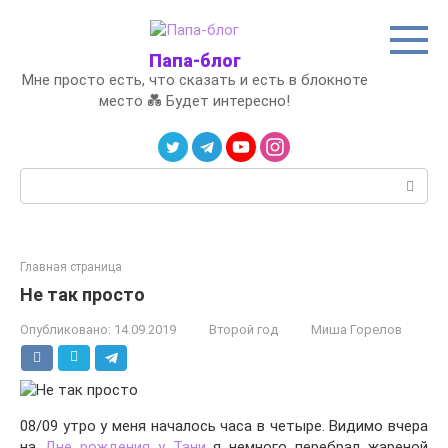
Перейти
к
контенту
Папа-блог
Мне просто есть, что сказать и есть в блокноте
место 💑 Будет интересно!
Поиск:
Главная страница
Не так просто
Опубликовано:
14.09.2019
Второй год
Миша Горелов
08/09 утро у меня началось часа в четыре. Видимо вчера
на
Дне рождения у Тани
я немного перебрал жареной