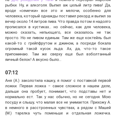
рыбки. Ну, и алкоголя. Выпил аж целый литр пива! Да,
вроде «семечки» все это и мелочи, особенно для
человека, который однажды поставил рекорд и выпил за
вечер около 14 литров пива. Что правда потом я надолго
прописался в кустиках… но сейчас, как для человека,
можно сказать, непьющего, все оказалось не так
просто. Но не пивом единым. Там же еще коктейль был
какой-то с грейпфрутом и джином, а посреди бокала
огромный такой кусок льда. Ах, да, что-то такое
припоминаю. Там же сверху еще был взболтанный
яичный белок! А вкусно было…
07:12
Аня (А.) заколотила кашку, я помог с поставкой первой
ложки. Первая ложка – самое сложное в нашем деле,
дальше она пробует, понимает, что подставы нет и
нормально ест. Так у нас обычно, но не сегодня. Мою
посуду и слышу, что малая все не унимается. Прихожу А.
в немного в расстроенных чувствах, а рядом с Машей
(М.) тарелка чуть поменьше и отдельная ложечка.