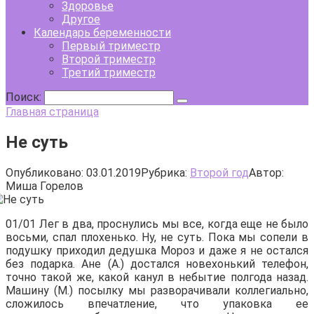
Здоровье
Другое
Календарь беременности
Первый триместр
Второй триместр
Третий триместр
Поиск:
Главная страница
Не суть
Опубликовано:
03.01.2019
Рубрика:
Второй год
Автор:
Миша Горелов
01/01 Лег в два, проснулись мы все, когда еще не было
восьми, спал плохенько. Ну, не суть. Пока мы сопели в
подушку приходил дедушка Мороз и даже я не остался
без подарка. Ане (А.) достался новехонький телефон,
точно такой же, какой канул в небытие полгода назад.
Машину (М.) посылку мы разворачивали коллегиально,
сложилось впечатление, что упаковка ее