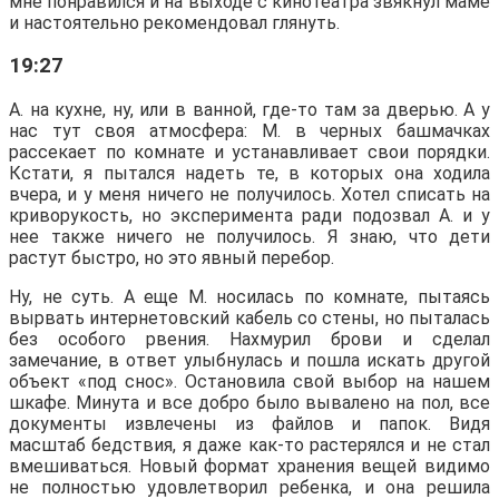
мне понравился и на выходе с кинотеатра звякнул маме
и настоятельно рекомендовал глянуть.
19:27
А. на кухне, ну, или в ванной, где-то там за дверью. А у
нас тут своя атмосфера: М. в черных башмачках
рассекает по комнате и устанавливает свои порядки.
Кстати, я пытался надеть те, в которых она ходила
вчера, и у меня ничего не получилось. Хотел списать на
криворукость, но эксперимента ради подозвал А. и у
нее также ничего не получилось. Я знаю, что дети
растут быстро, но это явный перебор.
Ну, не суть. А еще М. носилась по комнате, пытаясь
вырвать интернетовский кабель со стены, но пыталась
без особого рвения. Нахмурил брови и сделал
замечание, в ответ улыбнулась и пошла искать другой
объект «под снос». Остановила свой выбор на нашем
шкафе. Минута и все добро было вывалено на пол, все
документы извлечены из файлов и папок. Видя
масштаб бедствия, я даже как-то растерялся и не стал
вмешиваться. Новый формат хранения вещей видимо
не полностью удовлетворил ребенка, и она решила