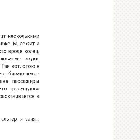
оит несколькими
иже. М. лежит и
ах вроде колец,
ловатые звуки.
 Так вот, стою я
я и отбиваю некое
ава пассажиры
-то трясущуюся
раскачивается в
льтер, я занят.