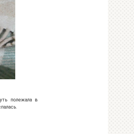
уть полежала в
палась.