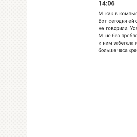
14:06
М. как в компь
Вот сегодня ей 
не говорили. У
М. не без пробл
к ним забегала 
больше часа «ра