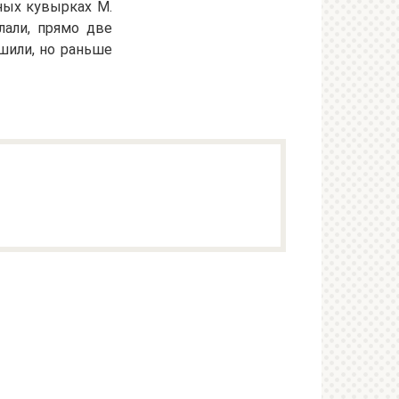
ных кувырках М.
лали, прямо две
ешили, но раньше