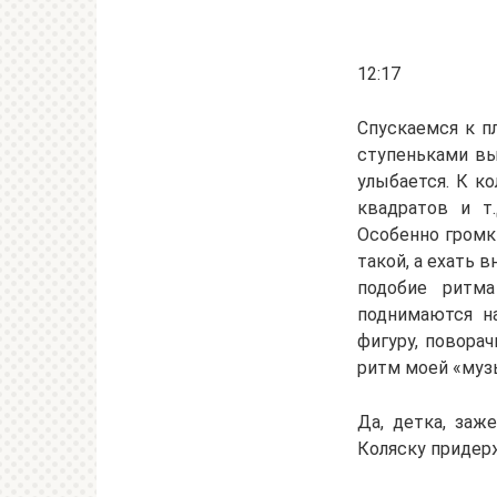
12:17
Спускаемся к п
ступеньками вы
улыбается. К к
квадратов и т
Особенно громки
такой, а ехать в
подобие ритм
поднимаются н
фигуру, повора
ритм моей «музы
Да, детка, заж
Коляску придерж