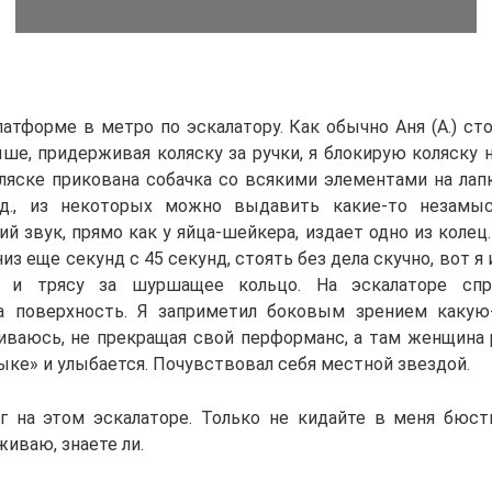
латформе в метро по эскалатору. Как обычно Аня (А.) ст
ше, придерживая коляску за ручки, я блокирую коляску н
оляске прикована собачка со всякими элементами на лапк
.д., из некоторых можно выдавить какие-то незамыс
й звук, прямо как у яйца-шейкера, издает одно из колец.
низ еще секунд с 45 секунд, стоять без дела скучно, вот 
а и трясу за шуршащее кольцо. На эскалаторе спр
а поверхность. Я заприметил боковым зрением какую
чиваюсь, не прекращая свой перформанс, а там женщина 
ке» и улыбается. Почувствовал себя местной звездой.
ег на этом эскалаторе. Только не кидайте в меня бюстга
иваю, знаете ли.