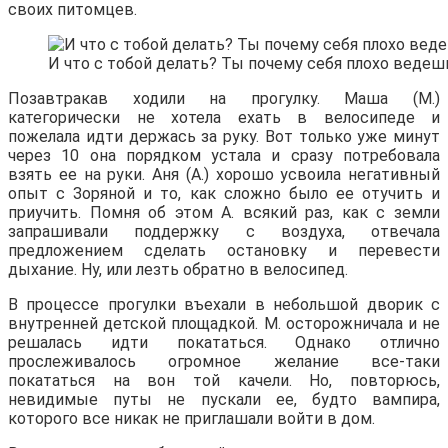
своих питомцев.
И что с тобой делать? Ты почему себя плохо ведеш
Позавтракав ходили на прогулку. Маша (М.)
категорически не хотела ехать в велосипеде и
пожелала идти держась за руку. Вот только уже минут
через 10 она порядком устала и сразу потребовала
взять ее на руки. Аня (А.) хорошо усвоила негативный
опыт с Зоряной и то, как сложно было ее отучить и
приучить. Помня об этом А. всякий раз, как с земли
запрашивали поддержку с воздуха, отвечала
предложением сделать остановку и перевести
дыхание. Ну, или лезть обратно в велосипед.
В процессе прогулки въехали в небольшой дворик с
внутренней детской площадкой. М. осторожничала и не
решалась идти покататься. Однако отлично
прослеживалось огромное желание все-таки
покататься на вон той качели. Но, повторюсь,
невидимые путы не пускали ее, будто вампира,
которого все никак не приглашали войти в дом.