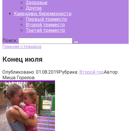
Здоровье
Другое
Календарь беременности
Первый триместр
Второй триместр
Третий триместр
Поиск:
Главная страница
Конец июля
Опубликовано:
01.08.2019
Рубрика:
Второй год
Автор:
Миша Горелов