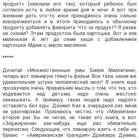
продукт» (назовем его так), который ребенок был
согласен есть в любое время дня и ночи. А вот при
желании дать что-то иное приходилось очень сильно
изворачиваться и в итоге приходилось к обычному
продукту добавлять фаворита. Что за продукт? Я разве
не сказал? Этим продуктом была картошка. Вот и ела
маленькая А. лет до семи каши с добавлением
картошки. Мдам-с, масло масляное.
*****
Дочитал «Множественные умы Билли Миллигана»,
теперь вот планирую глянуть фильм. Все-таки, какая же
удивительная штука человеческий мозг! В книге еще
прозвучала очень правильная мысль о том, что тех, кто
издевается над детьми, надо очень жестоко
наказывать. К примеру, таких людей надо надолго
оставлять без еды. Дэниел Киз в очередной раз меня
не разочаровал. Признаюсь честно, что «Миллигана»
второй раз бы не читал, не такая это книга, а вот
«Элджернона» как-нибудь еще раз обязательно
перечитаю. Следующее, что планирую взять к себе на
баланс – «Американская трагедия» Драйзера. Думаю,