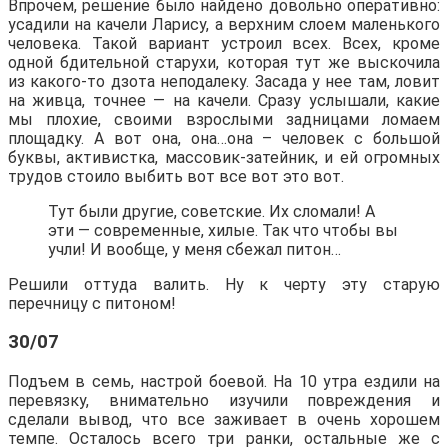
Впрочем, решение было найдено довольно оперативно:
усадили на качели Ларису, а верхним слоем маленького
человека. Такой вариант устроил всех. Всех, кроме
одной бдительной старухи, которая тут же выскочила
из какого-то дзота неподалеку. Засада у нее там, ловит
на живца, точнее — на качели. Сразу услышали, какие
мы плохие, своими взрослыми задницами ломаем
площадку. А вот она, она…она – человек с большой
буквы, активистка, массовик-затейник, и ей огромных
трудов стоило выбить вот все вот это вот.
Тут были другие, советские. Их сломали! А
эти — современные, хилые. Так что чтобы вы
учли! И вообще, у меня сбежал питон…
Решили оттуда валить. Ну к черту эту старую
перечницу с питоном!
30/07
Подъем в семь, настрой боевой. На 10 утра ездили на
перевязку, внимательно изучили повреждения и
сделали вывод, что все заживает в очень хорошем
темпе. Осталось всего три ранки, остальные же с