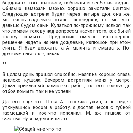
бордового того выцвели, поблекли и особо не видны.
Обильно намазали мазью, хорошо замотали бинтом.
Следующая встреча будет через четыре дня, она же,
мы очень надеемся, станет последней, т.е. мы уже
дальше будем сами. Купаться по-прежнему нельзя, так
что ломаем голову над вопросом насчет того, как бы ей
голову помыть. Предложил смелое инженерное
решение: надеть на нее дождевик, капюшон при этом
снять. Я буду держать, а А. мылить и смывать. По-
другому, наверное, никак.
**
В целом день прошел спокойно, малявка хорошо спала,
неплохо кушала. Вечером встретили меня у метро.
Дома привычный комплекс работ, но вот голову до
отбоя помыть так и не успели.
Да, вот еще что. Пока А. готовила ужин, я не сидел
уткнувшись носом в работу, а достал чехол с губной
гармошкой и кое-что исполнил. М. аж пищала от
счастья. Ну, я надеюсь на это.