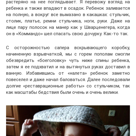
растеряно на нее поглядывает. Я перевожу взгляд на
ребенка и также впадают в осадок. Ребенок заливается
на полную, а вокруг все вымазано в какашках: стульчик,
столик, платье, ремни стульчика, ноги, руки. Даже на
лице пару полосок на манер как у Шварценегера, когда
он в «Коммандо» шел спасать свою дочурку. Как-то так.
С осторожностью сапера вскрывающего коробку,
начиненную взрывчаткой, мы с горем пополам смогли
обезвредить «боеголовку» чуть ниже спины ребенка,
затем я ее подхватил и на вытянутых руках доставил в
ванную. Избавившись от «налета» ребенок заметно
повеселел и даже начал баловаться. Далее последовали
долгие «реставрационные работы» со стульчиком, так
как масштабы бедствия были очень и очень велики.