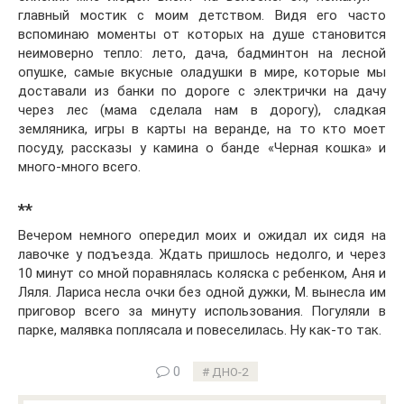
главный мостик с моим детством. Видя его часто
вспоминаю моменты от которых на душе становится
неимоверно тепло: лето, дача, бадминтон на лесной
опушке, самые вкусные оладушки в мире, которые мы
доставали из банки по дороге с электрички на дачу
через лес (мама сделала нам в дорогу), сладкая
земляника, игры в карты на веранде, на то кто моет
посуду, рассказы у камина о банде «Черная кошка» и
много-много всего.
**
Вечером немного опередил моих и ожидал их сидя на
лавочке у подъезда. Ждать пришлось недолго, и через
10 минут со мной поравнялась коляска с ребенком, Аня и
Ляля. Лариса несла очки без одной дужки, М. вынесла им
приговор всего за минуту использования. Погуляли в
парке, малявка поплясала и повеселилась. Ну как-то так.
0
ДНО-2