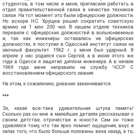
студентов, в том числе и меня, пригласили работать в
отдел правительственной связи в качестве техников
связи. На тот момент это были офицерские должности.
Но вскоре Н.С. Хрущев решил сократить советскую
армию на 1 млн. 200 чел. В нашем отделе техников
перевели с офицерских должностей в вольнонаемные
и, так как инженеры оставались на офицерских
должностях, я поступил в Одесский институт связи на
заочный факультет. 1962 г. у меня был ударный. В
апреле у нас родился сын Сергей, а в июле этого же
года в Одессе я защитил диплом инженера. А в начале
1969 года меня направили на службу ЧССР С
восстановлением офицерского звания.
На этом, к сожалению, дневник заканчивается.
***
Эх, какая все-таки удивительная штука память!
Сколько раз он мне в малейших деталях рассказывал о
своем детстве, отрочестве и юности. Сам он тоже
удивлялся тому, что так ярко помнит ощущения, вкус и
запах того, что было больше половины века назад, а то,