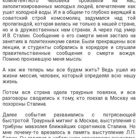
компетентного человека произвели на нас,
заполитизированных молодых людей, впечатление как
ушат холодной воды. И я в общем-то глубоко верящий в
советский строй комсомолец задумался над той
пропагандой, которая велась не только в нашей стране,
но и в дружественных нам странах. А через год умер
И.В. Сталин. Сообщение о его смерти меня застало на
занятиях в политехникуме связи. Были прекращены все
лекции, и студенты собрались в коридоре и слушали
правительственные сообщения о смерти вождя.
Помню пронзившую меня мысль:
А как же теперь мы все будем жить? Ведь ушел из
жизни мессия, человек, который определял всю нашу
жизнь.
Потом вся страна одела траурные повязки, и все
разговоры сводились к тому, кто поехал в Москву на
похороны Сталина.
Далее события разввиались с потрясающей
быстротой. Траурный митинг в Москве, выступления с
трибуны мавзолея ближайших соратников Сталина. Но
мне почему-то врезалось в память выступление Л.П.