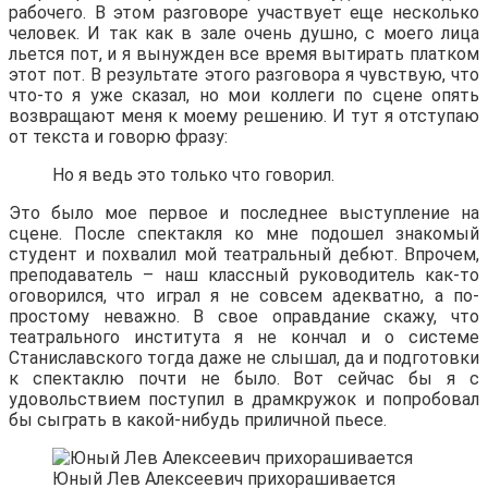
рабочего. В этом разговоре участвует еще несколько
человек. И так как в зале очень душно, с моего лица
льется пот, и я вынужден все время вытирать платком
этот пот. В результате этого разговора я чувствую, что
что-то я уже сказал, но мои коллеги по сцене опять
возвращают меня к моему решению. И тут я отступаю
от текста и говорю фразу:
Но я ведь это только что говорил.
Это было мое первое и последнее выступление на
сцене. После спектакля ко мне подошел знакомый
студент и похвалил мой театральный дебют. Впрочем,
преподаватель – наш классный руководитель как-то
оговорился, что играл я не совсем адекватно, а по-
простому неважно. В свое оправдание скажу, что
театрального института я не кончал и о системе
Станиславского тогда даже не слышал, да и подготовки
к спектаклю почти не было. Вот сейчас бы я с
удовольствием поступил в драмкружок и попробовал
бы сыграть в какой-нибудь приличной пьесе.
Юный Лев Алексеевич прихорашивается