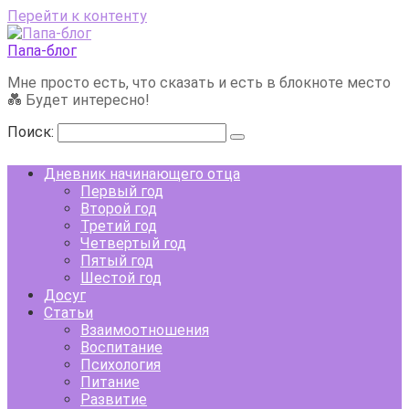
Перейти к контенту
Папа-блог
Мне просто есть, что сказать и есть в блокноте место
💑 Будет интересно!
Поиск:
Дневник начинающего отца
Первый год
Второй год
Третий год
Четвертый год
Пятый год
Шестой год
Досуг
Статьи
Взаимоотношения
Воспитание
Психология
Питание
Развитие