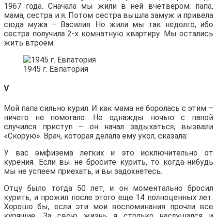
1967 года. Сначала мы жили в ней вчетвером: папа,
мама, сестра и я. Потом сестра вышла замуж и привела
сюда мужа – Василия. Но жили мы так недолго, ибо
сестра получила 2-х комнатную квартиру. Мы остались
жить втроем.
1945 г. Евпатория
V
Мой папа сильно курил. И как мама не боролась с этим –
ничего не помогало. Но однажды ночью с папой
случился приступ – он начал задыхаться, вызвали
«Скорую». Врач, которая делала ему укол, сказала:
У вас эмфизема легких и это исключительно от
курения. Если вы не бросите курить, то когда-нибудь
мы не успеем приехать, и вы задохнетесь.
Отцу было тогда 50 лет, и он моментально бросил
курить, и прожил после этого еще 14 полноценных лет.
Хорошо бы, если эти мои воспоминания прочли все
курящие. За свою жизнь я столько наслушался и