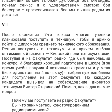
А все-таки во мне заложен дух бойца. Вот, очевидно,
почему сейчас я с удовольствием смотрю бои
боксеров – профессионалов. Все мы вышли родом из
детства.
VIII
После окончания 7-го класса многие ученики
планировали поступить в техникум, чтобы в армию
пойти с дипломом среднего технического образования.
Решил поступить в техникум и я, причем выбрал
оптимальный вариант — Киевский политехникум связи.
Поступал я на факультет радио, где был наибольший
конкурс. И благодаря хорошей подготовке в школе (я за
время учебы получил 4 похвальных грамоты и у меня
была единственная 4 по языку) я набрал нужные баллы
для поступления на этот факультет. Но каждого
кандидата вызывал на собеседование директор
техникума Виктор Старинский. Помню, как задал он мне
вопрос:
Почему вы поступаете на радио факультет?
Вы, что занимаетесь конструированием
радиоприемников?