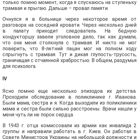
только помню момент, когда я спускаюсь на ступеньку
трамвая и прыгаю. Дальше – провал памяти.
Очнулся я в больнице через некоторое время от
разговора на соседней кровати. Через несколько дней
в палату приходит следователь. На бедную
кондукторшу завели уголовное дело, так как думали,
что она меня столкнула с трамвая. И никто не мог
поверить, что 8-летний пацан мог на полном ходу
спрыгнуть с трамвая. Тут и дикая глупость-трусость,
граничащая с отчаянной храбростью. В общем, раздумья
для психолога.
IV
Ясно помню еще несколько эпизодов их детства.
Проходили обследование в поликлинике г. Иванова.
Были мама, сестра и я. Когда выходили из поликлиники
мама и сестра были сильно расстроены. Врачи нашли у
меня чуть ли не порок сердца.
В 1943 г. отца комиссовали из армии как инвалида 2
группы и направили работать в г. Киев. Он работал в
Совете Министров Украины на небольшой должности и