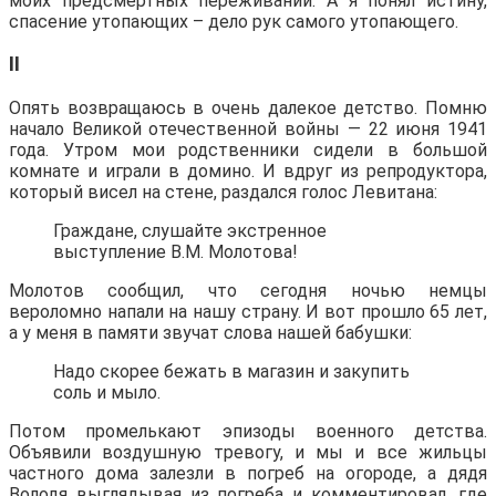
моих предсмертных переживаний. А я понял истину,
спасение утопающих – дело рук самого утопающего.
II
Опять возвращаюсь в очень далекое детство. Помню
начало Великой отечественной войны — 22 июня 1941
года. Утром мои родственники сидели в большой
комнате и играли в домино. И вдруг из репродуктора,
который висел на стене, раздался голос Левитана:
Граждане, слушайте экстренное
выступление В.М. Молотова!
Молотов сообщил, что сегодня ночью немцы
вероломно напали на нашу страну. И вот прошло 65 лет,
а у меня в памяти звучат слова нашей бабушки:
Надо скорее бежать в магазин и закупить
соль и мыло.
Потом промелькают эпизоды военного детства.
Объявили воздушную тревогу, и мы и все жильцы
частного дома залезли в погреб на огороде, а дядя
Володя выглядывая из погреба и комментировал, где