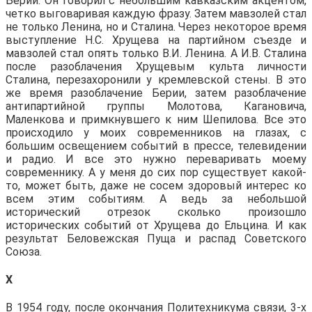
Берии. Он говорил с небольшим кавказским акцентом,
четко выговаривая каждую фразу. Затем мавзолей стал
не только Ленина, но и Сталина. Через некоторое время
выступление Н.С. Хрущева на партийном съезде и
мавзолей стал опять только В.И. Ленина. А И.В. Сталина
после разоблачения Хрущевым культа личности
Сталина, перезахоронили у кремлевской стены. В это
же время разоблачение Берии, затем разоблачение
антипартийной группы Молотова, Кагановича,
Маленкова и примкнувшего к ним Шепилова. Все это
происходило у моих современников на глазах, с
большим освещением событий в прессе, телевидении
и радио. И все это нужно переваривать моему
современнику. А у меня до сих пор существует какой-
то, может быть, даже не сосем здоровый интерес ко
всем этим событиям. А ведь за небольшой
исторический отрезок сколько произошло
исторических событий от Хрущева до Ельцина. И как
результат Беловежская Пуща и распад Советского
Союза.
X
В 1954 году, после окончания Политехникума связи, 3-х