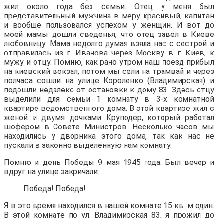
жил около года без семьи. Отец у меня был
представительный мужчина в меру красивый, капитан
и вообще пользовался успехом у женщин. И вот до
моей мамы дошли сведенья, что отец завел в Киеве
любовницу. Мама недолго думая взяла нас с сестрой и
отправилась из г. Иванова через Москву в г. Киев, к
мужу и отцу. Помню, как рано утром наш поезд прибыл
на киевский вокзал, потом мы сели на трамвай и через
полчаса сошли на улице Короленко (Владимирская) и
подошли недалеко от остановки к дому 83. Здесь отцу
выделили для семьи 1 комнату в 3-х комнатной
квартире ведомственного дома. В этой квартире жил с
женой и двумя дочками Круподер, который работал
шофером в Совете Министров. Несколько часов мы
находились у дворника этого дома, так как нас не
пускали в законно выделенную нам комнату.
Помню и день Победы 9 мая 1945 года. Был вечер и
вдруг на улице закричали:
Победа! Победа!
Я в это время находился в нашей комнате 15 кв. м один.
В этой комнате по ул. Владимирская 83, я прожил до