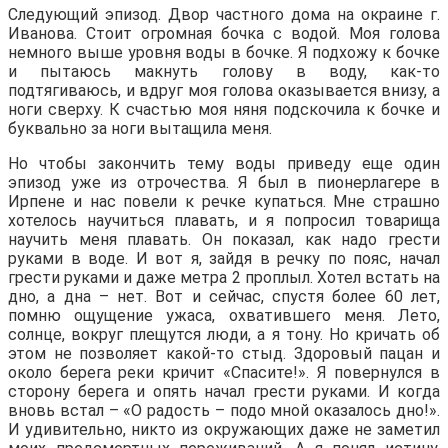
Следующий эпизод. Двор частного дома на окраине г.
Иванова. Стоит огромная бочка с водой. Моя голова
немного выше уровня воды в бочке. Я подхожу к бочке
и пытаюсь макнуть голову в воду, как-то
подтягиваюсь, и вдруг моя голова оказывается внизу, а
ноги сверху. К счастью моя няня подскочила к бочке и
буквально за ноги вытащила меня.
Но чтобы закончить тему воды приведу еще один
эпизод уже из отрочества. Я был в пионерлагере в
Ирпене и нас повели к речке купаться. Мне страшно
хотелось научиться плавать, и я попросил товарища
научить меня плавать. Он показал, как надо грести
руками в воде. И вот я, зайдя в речку по пояс, начал
грести руками и даже метра 2 проплыл. Хотел встать на
дно, а дна – нет. Вот и сейчас, спустя более 60 лет,
помню ощущение ужаса, охватившего меня. Лето,
солнце, вокруг плещутся люди, а я тону. Но кричать об
этом не позволяет какой-то стыд. Здоровый пацан и
около берега реки кричит «Спасите!». Я повернулся в
сторону берега и опять начал грести руками. И когда
вновь встал – «О радость – подо мной оказалось дно!».
И удивительно, никто из окружающих даже не заметил