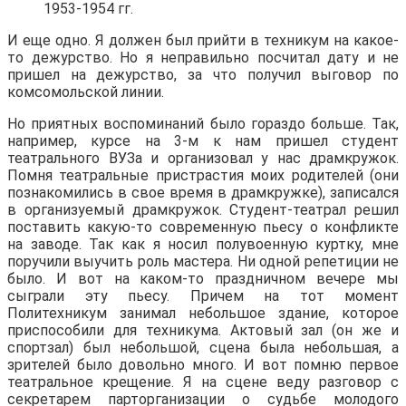
1953-1954 гг.
И еще одно. Я должен был прийти в техникум на какое-
то дежурство. Но я неправильно посчитал дату и не
пришел на дежурство, за что получил выговор по
комсомольской линии.
Но приятных воспоминаний было гораздо больше. Так,
например, курсе на 3-м к нам пришел студент
театрального ВУЗа и организовал у нас драмкружок.
Помня театральные пристрастия моих родителей (они
познакомились в свое время в драмкружке), записался
в организуемый драмкружок. Студент-театрал решил
поставить какую-то современную пьесу о конфликте
на заводе. Так как я носил полувоенную куртку, мне
поручили выучить роль мастера. Ни одной репетиции не
было. И вот на каком-то праздничном вечере мы
сыграли эту пьесу. Причем на тот момент
Политехникум занимал небольшое здание, которое
приспособили для техникума. Актовый зал (он же и
спортзал) был небольшой, сцена была небольшая, а
зрителей было довольно много. И вот помню первое
театральное крещение. Я на сцене веду разговор с
секретарем парторганизации о судьбе молодого