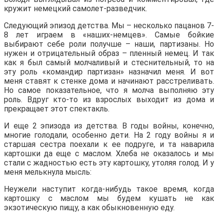
кружит немецкий самолет-разведчик.
Следующий эпизод детства. Мы – несколько пацанов 7-
8 лет играем в «наших-немцев». Самые бойкие
выбирают себе роли получше – наши, партизаны. Но
нужен и отрицательный образ – пленный немец. И так
как я был самый молчаливый и стеснительный, то на
эту роль «командир партизан» назначил меня. И вот
меня ставят к стенке дома и начинают расстреливать.
Но самое показательное, что я молча выполняю эту
роль. Вдруг кто-то из взрослых выходит из дома и
прекращает этот спектакль.
И еще 2 эпизода из детства. В годы войны, конечно,
многие голодали, особенно дети. На 2 году войны я и
старшая сестра поехали к ее подруге, и та наварила
картошки да еще с маслом. Хлеба не оказалось и мы
стали с жадностью есть эту картошку, утоляя голод. И у
меня мелькнула мысль:
Неужели наступит когда-нибудь такое время, когда
картошку с маслом мы будем кушать не как
экзотическую пищу, а как обыкновенную еду.