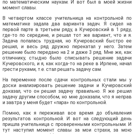
по математическим наукам. И вот был в моей жизни
момент славы.
В четвертом классе учительница на контрольной по
математике задала два варианта задач. Я сидел на
первой парте в третьем ряду, а Кучеровский в 1 ряду,
где-то по середине, и решал тот же вариант, что и я.
Задача попалась трудная, но Кучеровский быстро ее
решил, и весь ряд дружно перекатал у него. Затем
решение было передано на 2 и даже 3 ряд. Мне же, как
отличнику, стыдно было списывать решение задачи
Кучеровского, и я, как когда-то на реке в Ирпене, начал
грести руками, т.е. стал решать задачу сам.
На переменке после сдачи контрольных стали мы у
доски анализировать решение задачи и Кучеровский
доказал, что он решил задачу правильно. Я же решил
задачу другим способом, но мне доказали, что я неправ
и завтра у меня будет «пара» по контрольной.
Помню, как я переживал все время до объявления
результатов контрольной. И вот на следующий день
пришла учительница с проверенными контрольными. И
тут наступил момент славы за мои страхи, за мою