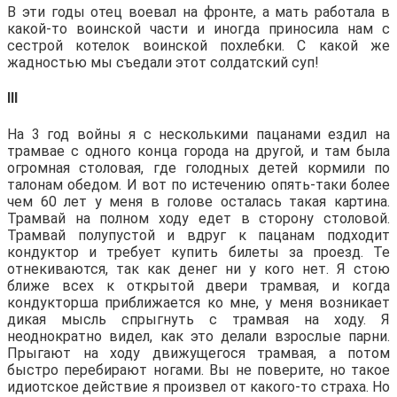
В эти годы отец воевал на фронте, а мать работала в
какой-то воинской части и иногда приносила нам с
сестрой котелок воинской похлебки. С какой же
жадностью мы съедали этот солдатский суп!
III
На 3 год войны я с несколькими пацанами ездил на
трамвае с одного конца города на другой, и там была
огромная столовая, где голодных детей кормили по
талонам обедом. И вот по истечению опять-таки более
чем 60 лет у меня в голове осталась такая картина.
Трамвай на полном ходу едет в сторону столовой.
Трамвай полупустой и вдруг к пацанам подходит
кондуктор и требует купить билеты за проезд. Те
отнекиваются, так как денег ни у кого нет. Я стою
ближе всех к открытой двери трамвая, и когда
кондукторша приближается ко мне, у меня возникает
дикая мысль спрыгнуть с трамвая на ходу. Я
неоднократно видел, как это делали взрослые парни.
Прыгают на ходу движущегося трамвая, а потом
быстро перебирают ногами. Вы не поверите, но такое
идиотское действие я произвел от какого-то страха. Но