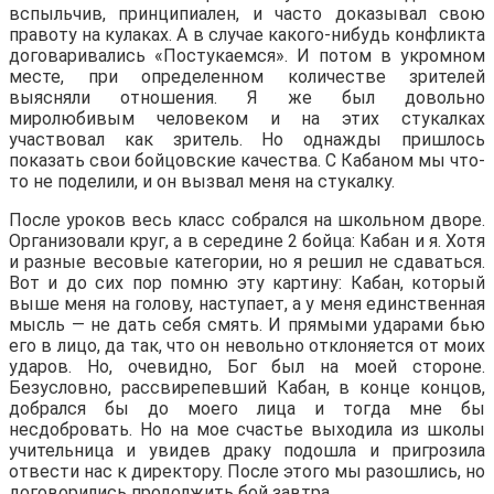
вспыльчив, принципиален, и часто доказывал свою
правоту на кулаках. А в случае какого-нибудь конфликта
договаривались «Постукаемся». И потом в укромном
месте, при определенном количестве зрителей
выясняли отношения. Я же был довольно
миролюбивым человеком и на этих стукалках
участвовал как зритель. Но однажды пришлось
показать свои бойцовские качества. С Кабаном мы что-
то не поделили, и он вызвал меня на стукалку.
После уроков весь класс собрался на школьном дворе.
Организовали круг, а в середине 2 бойца: Кабан и я. Хотя
и разные весовые категории, но я решил не сдаваться.
Вот и до сих пор помню эту картину: Кабан, который
выше меня на голову, наступает, а у меня единственная
мысль — не дать себя смять. И прямыми ударами бью
его в лицо, да так, что он невольно отклоняется от моих
ударов. Но, очевидно, Бог был на моей стороне.
Безусловно, рассвирепевший Кабан, в конце концов,
добрался бы до моего лица и тогда мне бы
несдобровать. Но на мое счастье выходила из школы
учительница и увидев драку подошла и пригрозила
отвести нас к директору. После этого мы разошлись, но
договорились продолжить бой завтра.