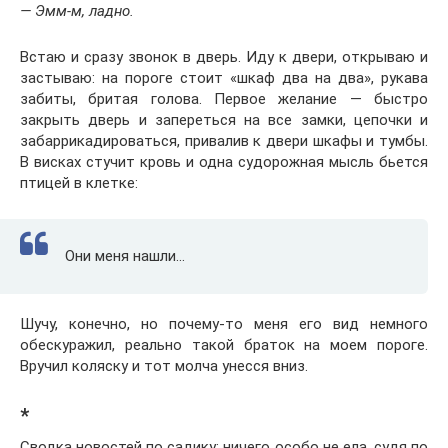
— Эмм-м, ладно.
Встаю и сразу звонок в дверь. Иду к двери, открываю и
застываю: на пороге стоит «шкаф два на два», рукава
забиты, бритая голова. Первое желание — быстро
закрыть дверь и запереться на все замки, цепочки и
забаррикадироваться, привалив к двери шкафы и тумбы.
В висках стучит кровь и одна судорожная мысль бьется
птицей в клетке:
Они меня нашли…
Шучу, конечно, но почему-то меня его вид немного
обескуражил, реально такой браток на моем пороге.
Вручил коляску и тот молча унесся вниз.
*
Сводка новостей по садику: ничего особо не ела, судя по