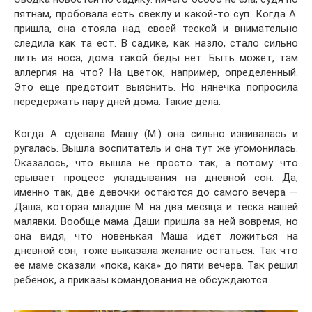
пятнам, пробовала есть свеклу и какой-то суп. Когда А.
пришла, она стояла над своей теской и внимательно
следила как та ест. В садике, как назло, стало сильно
лить из носа, дома такой беды нет. Быть может, там
аллергия на что? На цветок, например, определенный.
Это еще предстоит выяснить. Но нянечка попросила
передержать пару дней дома. Такие дела.
Когда А. одевала Машу (М.) она сильно извивалась и
ругалась. Вышла воспитатель и она тут же угомонилась.
Оказалось, что вышла не просто так, а потому что
срывает процесс укладывания на дневной сон. Да,
именно так, две девочки остаются до самого вечера —
Даша, которая младше М. на два месяца и теска нашей
малявки. Вообще мама Даши пришла за ней вовремя, но
она видя, что новенькая Маша идет ложиться на
дневной сон, тоже выказала желание остаться. Так что
ее маме сказали «пока, кака» до пяти вечера. Так решил
ребенок, а приказы командования не обсуждаются.