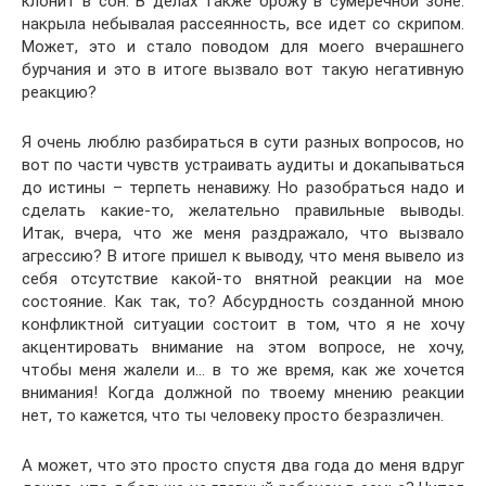
клонит в сон. В делах также брожу в сумеречной зоне:
накрыла небывалая рассеянность, все идет со скрипом.
Может, это и стало поводом для моего вчерашнего
бурчания и это в итоге вызвало вот такую негативную
реакцию?
Я очень люблю разбираться в сути разных вопросов, но
вот по части чувств устраивать аудиты и докапываться
до истины – терпеть ненавижу. Но разобраться надо и
сделать какие-то, желательно правильные выводы.
Итак, вчера, что же меня раздражало, что вызвало
агрессию? В итоге пришел к выводу, что меня вывело из
себя отсутствие какой-то внятной реакции на мое
состояние. Как так, то? Абсурдность созданной мною
конфликтной ситуации состоит в том, что я не хочу
акцентировать внимание на этом вопросе, не хочу,
чтобы меня жалели и… в то же время, как же хочется
внимания! Когда должной по твоему мнению реакции
нет, то кажется, что ты человеку просто безразличен.
А может, что это просто спустя два года до меня вдруг