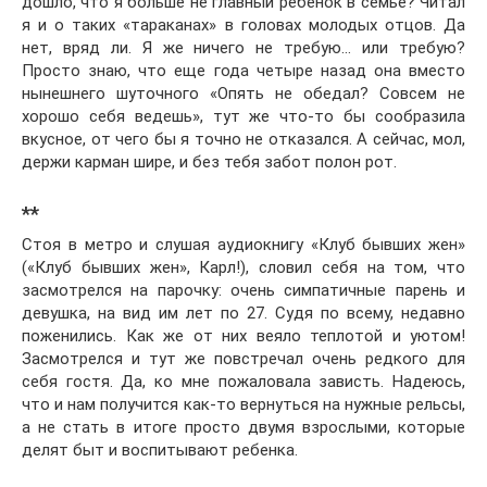
дошло, что я больше не главный ребенок в семье? Читал
я и о таких «тараканах» в головах молодых отцов. Да
нет, вряд ли. Я же ничего не требую… или требую?
Просто знаю, что еще года четыре назад она вместо
нынешнего шуточного «Опять не обедал? Совсем не
хорошо себя ведешь», тут же что-то бы сообразила
вкусное, от чего бы я точно не отказался. А сейчас, мол,
держи карман шире, и без тебя забот полон рот.
**
Стоя в метро и слушая аудиокнигу «Клуб бывших жен»
(«Клуб бывших жен», Карл!), словил себя на том, что
засмотрелся на парочку: очень симпатичные парень и
девушка, на вид им лет по 27. Судя по всему, недавно
поженились. Как же от них веяло теплотой и уютом!
Засмотрелся и тут же повстречал очень редкого для
себя гостя. Да, ко мне пожаловала зависть. Надеюсь,
что и нам получится как-то вернуться на нужные рельсы,
а не стать в итоге просто двумя взрослыми, которые
делят быт и воспитывают ребенка.