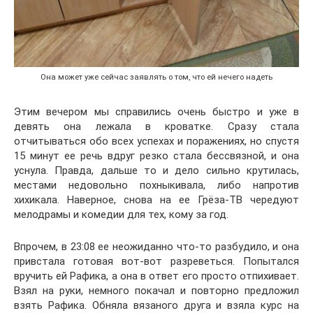
Она может уже сейчас заявлять о том, что ей нечего надеть
Этим вечером мы справились очень быстро и уже в
девять она лежала в кроватке. Сразу стала
отчитываться обо всех успехах и поражениях, но спустя
15 минут ее речь вдруг резко стала бессвязной, и она
уснула. Правда, дальше то и дело сильно крутилась,
местами недовольно похныкивала, либо напротив
хихикала. Наверное, снова на ее Грёза-ТВ чередуют
мелодрамы и комедии для тех, кому за год.
Впрочем, в 23:08 ее неожиданно что-то разбудило, и она
привстала готовая вот-вот разреветься. Попытался
вручить ей Рафика, а она в ответ его просто отпихивает.
Взял на руки, немного покачал и повторно предложил
взять Рафика. Обняла вязаного друга и взяла курс на