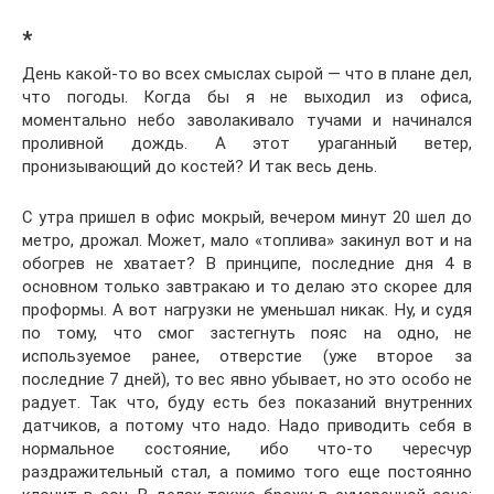
*
День какой-то во всех смыслах сырой — что в плане дел,
что погоды. Когда бы я не выходил из офиса,
моментально небо заволакивало тучами и начинался
проливной дождь. А этот ураганный ветер,
пронизывающий до костей? И так весь день.
С утра пришел в офис мокрый, вечером минут 20 шел до
метро, дрожал. Может, мало «топлива» закинул вот и на
обогрев не хватает? В принципе, последние дня 4 в
основном только завтракаю и то делаю это скорее для
проформы. А вот нагрузки не уменьшал никак. Ну, и судя
по тому, что смог застегнуть пояс на одно, не
используемое ранее, отверстие (уже второе за
последние 7 дней), то вес явно убывает, но это особо не
радует. Так что, буду есть без показаний внутренних
датчиков, а потому что надо. Надо приводить себя в
нормальное состояние, ибо что-то чересчур
раздражительный стал, а помимо того еще постоянно