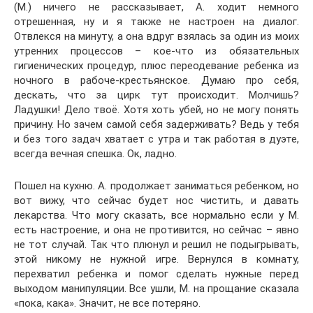
(М.) ничего не рассказывает, А. ходит немного
отрешенная, ну и я также не настроен на диалог.
Отвлекся на минуту, а она вдруг взялась за один из моих
утренних процессов – кое-что из обязательных
гигиенических процедур, плюс переодевание ребенка из
ночного в рабоче-крестьянское. Думаю про себя,
дескать, что за цирк тут происходит. Молчишь?
Ладушки! Дело твоё. Хотя хоть убей, но не могу понять
причину. Но зачем самой себя задерживать? Ведь у тебя
и без того задач хватает с утра и так работая в дуэте,
всегда вечная спешка. Ок, ладно.
Пошел на кухню. А. продолжает заниматься ребенком, но
вот вижу, что сейчас будет нос чистить, и давать
лекарства. Что могу сказать, все нормально если у М.
есть настроение, и она не противится, но сейчас – явно
не тот случай. Так что плюнул и решил не подыгрывать,
этой никому не нужной игре. Вернулся в комнату,
перехватил ребенка и помог сделать нужные перед
выходом манипуляции. Все ушли, М. на прощание сказала
«пока, кака». Значит, не все потеряно.