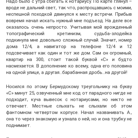
Надо было с утра сбегать к нотариусу. По карте глянул –
вроде не дальний свет, так что, распрощавшись с моими,
неспешной походкой двинулся к месту встречи. Прибыв
вовремя начал искать нужный мне подъезд. На деле все
оказалось очень непросто. Учитывая мой врожденный
топографический кретинизм, судьба-злодейка
подкинула мне довольно сложный случай. Значит, номер
дома 12/4, а навигатор на телефоне 12/4 и 12
подсвечивает как один и тот же дом. Сам он огромный,
квартир на 300, стоит такой буквой «С» и будто
насмехается. В дополнение ко всему, одна его половина
на одной улице, а другая…барабанная дробь…на другой!
Носился по этому Бермудскому треугольнику на букву
«С» минут 25, озвученный мне код от парадного нигде не
подходит, куча вывесок с нотариусами, но никто не
отвечает. Местные слыхать не слыхали об этом
фантомном четвертом корпусе. Начал названивать А.,
она то через знакомую и узнала о ней, но и она трубку не
поднимает.