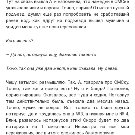
Тут на связь вышла А. и напомнила, что намедни в СМСке
указывала явки и пароли. Точно, эврика! Отыскал нужный
подъезд, думал еще раз попробовать не сработавший
ранее код, как вдруг из подъезда вышел мужчина и
увидев меня тут же поинтересовался:
Кого ищешь?
— Да вот, нотариуса ищу, фамилия такая-то.
Тю-ю, так она уже два месяца как съехала. Ну, давай.
Чешу затылок, размышляю. Так, А. говорила про СМСку.
Точно, там же и номер есть! Ну я и балда! Позвонил,
сориентировала. Оказалось, все туда я ходил. Нотариус
там действительно была, съехала два месяца назад.
Точно, мужик не соврал. Вот только то была другой
нотариус, да и трудилась она в №3, а нужная мне в № 4.
Блин, развелось нотариусов этих! Скоро будет по два
нотариуса на 1 смертного. Несмотря на все мои
переживания, все в итоге сложилось благополучно.