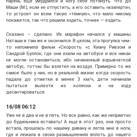
парень еще умудрился и ногу себе потянуть. Что до
Маши (М.), если ее отпустить, а его оставить «взаперти»,
то устроит он всем такую «тёмную», что мало никому
покажется, так что решили ходить, точнее — ездить.
Сказано – сделано. Их марафон начался у машины
Наташи и там же и окончился. В целом, эта прогулка чем-
то напомнила фильм «Скорость «с Киану Ривзом и
Сандрой Буллок, где они ехали на автобусе и все никак
не могли остановиться, ибо начиненный взрывчаткой
автобус, тотчас бы взлетел на воздух. Примерно то же
самое было у них, но в реальной жизни: когда скорость
падала до отметки в менее 3 км/ч, дети начинали
пытаться вылезти из коляски и на ходу
десантироваться.
16/08 06:12
Уже не в два и не в пять. Но все равно, как же неприятно
до будильника вставать! А еще в этот раз, она просто
встала, прошлась по нашему дивану и легла мне в ноги,
где и лежала в своих размышлениях вплоть до нашего