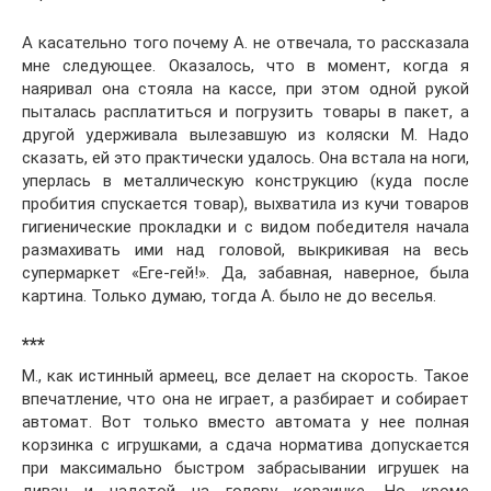
А касательно того почему А. не отвечала, то рассказала
мне следующее. Оказалось, что в момент, когда я
наяривал она стояла на кассе, при этом одной рукой
пыталась расплатиться и погрузить товары в пакет, а
другой удерживала вылезавшую из коляски М. Надо
сказать, ей это практически удалось. Она встала на ноги,
уперлась в металлическую конструкцию (куда после
пробития спускается товар), выхватила из кучи товаров
гигиенические прокладки и с видом победителя начала
размахивать ими над головой, выкрикивая на весь
супермаркет «Еге-гей!». Да, забавная, наверное, была
картина. Только думаю, тогда А. было не до веселья.
***
М., как истинный армеец, все делает на скорость. Такое
впечатление, что она не играет, а разбирает и собирает
автомат. Вот только вместо автомата у нее полная
корзинка с игрушками, а сдача норматива допускается
при максимально быстром забрасывании игрушек на
диван и надетой на голову корзинке. Но кроме