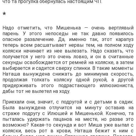
что та прогулка обернулась настоящим ЧП.
*
Надо отметить, что Мишенька — очень вертлявый
парень. У этого непоседы не так давно появилось
опасное развлечение. Да, именно так, этот карапуз
теперь всем расшатывает нервы тем, на полном ходу
коляски начинает из нее вылезать. Надо сказать, что
получается у него это очень ловко, и он в считанные
секунды освобождается от ремней на коляске, а затем
выбирается и садится сверху спинки. В такие моменты
Наташа вынуждена снижать до минимума скорость,
продолжая толкать коляску одной рукой, а другой
придерживать этого подрастающего иллюзиониста,
дабы тот не вылетел на ходу.
Приехали они, значит, с подругой и с детьми в садик.
Была вынуждена отлучится на минуту оставив на
страже подругу с Илюшей и Мишенькой. Конечно, та
пыталась удержать пацанов на месте, но разве это
возможно? Какая-то секунда и вот Миша уже выпал с
коляски, весь рот в крови, Наташа бежит к ним с