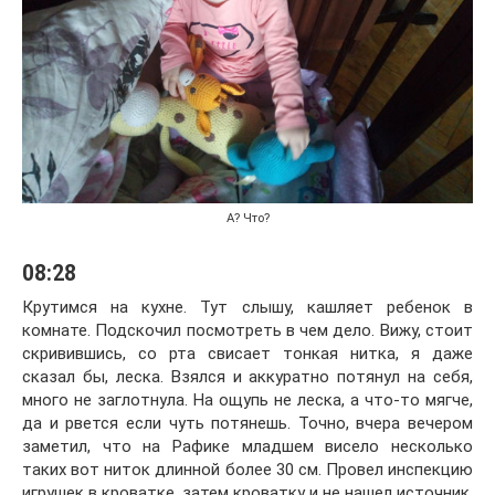
А? Что?
08:28
Крутимся на кухне. Тут слышу, кашляет ребенок в
комнате. Подскочил посмотреть в чем дело. Вижу, стоит
скривившись, со рта свисает тонкая нитка, я даже
сказал бы, леска. Взялся и аккуратно потянул на себя,
много не заглотнула. На ощупь не леска, а что-то мягче,
да и рвется если чуть потянешь. Точно, вчера вечером
заметил, что на Рафике младшем висело несколько
таких вот ниток длинной более 30 см. Провел инспекцию
игрушек в кроватке, затем кроватку и не нашел источник.