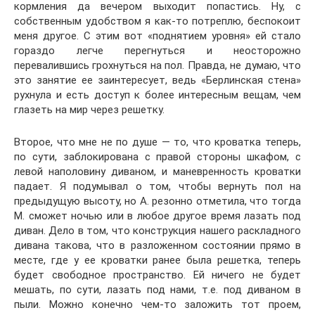
кормления да вечером выходит попастись. Ну, с
собственным удобством я как-то потреплю, беспокоит
меня другое. С этим вот «поднятием уровня» ей стало
гораздо легче перегнуться и неосторожно
перевалившись грохнуться на пол. Правда, не думаю, что
это занятие ее заинтересует, ведь «Берлинская стена»
рухнула и есть доступ к более интересным вещам, чем
глазеть на мир через решетку.
Второе, что мне не по душе — то, что кроватка теперь,
по сути, заблокирована с правой стороны шкафом, с
левой наполовину диваном, и маневренность кроватки
падает. Я подумывал о том, чтобы вернуть пол на
предыдущую высоту, но А. резонно отметила, что тогда
М. сможет ночью или в любое другое время лазать под
диван. Дело в том, что конструкция нашего раскладного
дивана такова, что в разложенном состоянии прямо в
месте, где у ее кроватки ранее была решетка, теперь
будет свободное пространство. Ей ничего не будет
мешать, по сути, лазать под нами, т.е. под диваном в
пыли. Можно конечно чем-то заложить тот проем,