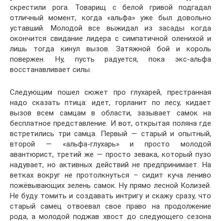
скрестили рога. Товарищ с белой гривой подгадал
отличный момент, когда «альфа» уже был довольно
уставший. Молодой все выжидал из засады когда
окончится свидание лидера с симпатичной оленихой и
лишь тогда кинул вызов. Затяжной бой и король
повержен. Ну, пусть радуется, пока экс-альфа
восстанавливает силы.
Следующим пошел сюжет про глухарей, престранная
надо сказать птица: идет, горланит по лесу, кидает
вызов всем самцам в области, зазывает самок на
бесплатное представление. И вот, открытая поляна где
встретились три самца. Первый — старый и опытный,
второй — «альфа-глухарь» и просто молодой
авантюрист, третий же — просто зевака, который пузо
надувает, но активных действий не предпринимает. На
ветках вокруг не протолкнуться – сидит куча лениво
пожёвывающих зелень самок. Ну прямо лесной Колизей.
Не буду томить и создавать интригу и скажу сразу, что
старый самец отвоевал свое право на продолжение
рода, а молодой поджав хвост до следующего сезона