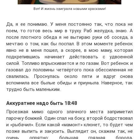
Вот! И жизнь заиграла новыми красками!
Да, я ее понимаю. У меня постоянно так, что пока не
поем, то готов весь мир в труху. Раб желудка, знаю. А
после плотного обеда я не вытираю руки об соседа, а
мечтаю о том, как бы поспал. В этом моменте ребенок
явно не в меня пошел, а скорее, в мою маму, которая
подкрепившись начинает действовать с удвоенной
силой. Топливо впрыскивается и по газам. Вот ребенок и
газовал до половины четвёртого пока обессиленная не
свалилась. Проснулась около пяти и вдруг снова
вспомнила все былые обиды и приуныла. Наверное, так
трудно быть маленьким.
Аккуратнее надо быть 18:48
Проезжая мимо одного злачного места заприметил
парочку бомжей. Один спал на боку, второй бодрствовал
и «рыбачил». Если какой «мамонт» клюнет, то будет чем
позже выпить и закусить. Выглядит он, скажем так, не
очень опрятно: большая грязная борода,