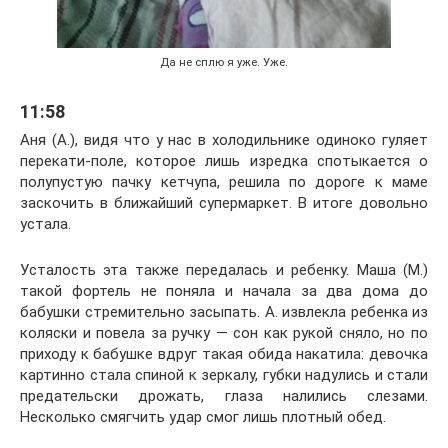
Да не сплю я уже. Уже.
11:58
Аня (А.), видя что у нас в холодильнике одиноко гуляет
перекати-поле, которое лишь изредка спотыкается о
полупустую пачку кетчупа, решила по дороге к маме
заскочить в ближайший супермаркет. В итоге довольно
устала.
Усталость эта также передалась и ребенку. Маша (М.)
такой фортель не поняла и начала за два дома до
бабушки стремительно засыпать. А. извлекла ребенка из
коляски и повела за ручку — сон как рукой сняло, но по
приходу к бабушке вдруг такая обида накатила: девочка
картинно стала спиной к зеркалу, губки надулись и стали
предательски дрожать, глаза налились слезами.
Несколько смягчить удар смог лишь плотный обед.