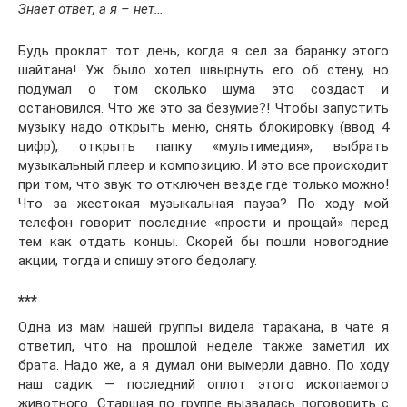
Знает ответ, а я – нет…
Будь проклят тот день, когда я сел за баранку этого
шайтана! Уж было хотел швырнуть его об стену, но
подумал о том сколько шума это создаст и
остановился. Что же это за безумие?! Чтобы запустить
музыку надо открыть меню, снять блокировку (ввод 4
цифр), открыть папку «мультимедия», выбрать
музыкальный плеер и композицию. И это все происходит
при том, что звук то отключен везде где только можно!
Что за жестокая музыкальная пауза? По ходу мой
телефон говорит последние «прости и прощай» перед
тем как отдать концы. Скорей бы пошли новогодние
акции, тогда и спишу этого бедолагу.
***
Одна из мам нашей группы видела таракана, в чате я
ответил, что на прошлой неделе также заметил их
брата. Надо же, а я думал они вымерли давно. По ходу
наш садик — последний оплот этого ископаемого
животного. Старшая по группе вызвалась поговорить с