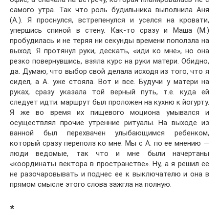
самого утра. Так что роль будильника выполнила Аня
(А.). Я проснулся, встрепенулся и уселся на кровати,
упершись спиной в стену. Как-то сразу и Маша (М.)
пробудилась и не теряя ни секунды времени поползла на
выход. Я протянул руки, дескать, «иди ко мне», но она
резко повернувшись, взяла курс на руки матери. Обидно,
да. Думаю, что выбор свой делала исходя из того, что я
сидел, а А. уже стояла. Вот и все. Будучи у матери на
руках, сразу указала той верный путь, т.е. куда ей
следует идти: маршрут был проложен на кухню к йогурту.
Я же во время их пищевого моциона умывался и
осуществлял прочие утренние ритуалы. На выходе из
ванной был перехвачен улыбающимся ребенком,
который сразу переполз ко мне. Мы с А. по ее мнению —
люди ведомые, так что и мне были начертаны
«координаты вектора в пространстве». Ну, а я решил ее
не разочаровывать и поднес ее к выключателю и она в
прямом смысле этого слова зажгла на полную.
*