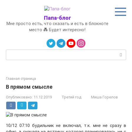
Перейти
к
контенту
Папа-блог
Мне просто есть, что сказать и есть в блокноте
место 💑 Будет интересно!
Поиск:
Главная страница
В прямом смысле
Опубликовано:
11.12.2019
Третий год
Миша Горелов
10/12 07:10 будильник не включал, т.к. мне не сразу в
офис, а сначала на встречу, которая планировалась не с