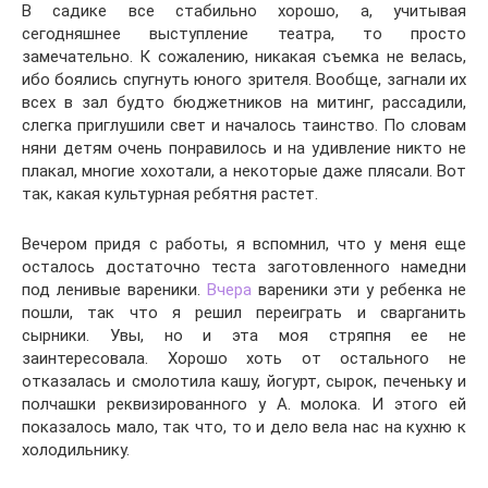
В садике все стабильно хорошо, а, учитывая
сегодняшнее выступление театра, то просто
замечательно. К сожалению, никакая съемка не велась,
ибо боялись спугнуть юного зрителя. Вообще, загнали их
всех в зал будто бюджетников на митинг, рассадили,
слегка приглушили свет и началось таинство. По словам
няни детям очень понравилось и на удивление никто не
плакал, многие хохотали, а некоторые даже плясали. Вот
так, какая культурная ребятня растет.
Вечером придя с работы, я вспомнил, что у меня еще
осталось достаточно теста заготовленного намедни
под ленивые вареники.
Вчера
вареники эти у ребенка не
пошли, так что я решил переиграть и сварганить
сырники. Увы, но и эта моя стряпня ее не
заинтересовала. Хорошо хоть от остального не
отказалась и смолотила кашу, йогурт, сырок, печеньку и
полчашки реквизированного у А. молока. И этого ей
показалось мало, так что, то и дело вела нас на кухню к
холодильнику.