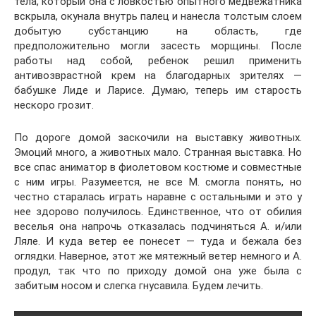
тела, который она с ловкостью опытного медвежатника
вскрыла, окунала внутрь палец и нанесла толстым слоем
добытую субстанцию на область, где
предположительно могли засесть морщины. После
работы над собой, ребенок решил применить
антивозврастной крем на благодарных зрителях —
бабушке Лиде и Ларисе. Думаю, теперь им старость
нескоро грозит.
По дороге домой заскочили на выставку животных.
Эмоций много, а животных мало. Странная выставка. Но
все спас аниматор в фиолетовом костюме и совместные
с ним игры. Разумеется, не все М. смогла понять, но
честно старалась играть наравне с остальными и это у
нее здорово получилось. Единственное, что от обилия
веселья она напрочь отказалась подчиняться А. и/или
Ляле. И куда ветер ее понесет — туда и бежала без
оглядки. Наверное, этот же мятежный ветер немного и А.
продул, так что по приходу домой она уже была с
забитым носом и слегка гнусавила. Будем лечить.