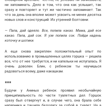
ни запоминать. Дело в том, что она как услышит, так
сразу и повторяет и тут же частично запоминает. Так
что за день она вполне может усвоить не менее десятка
новых слов и конструкций. Из утренней болтовни:
— Папа, дай одеяло. Все, попила какао. Мама, дай есе
какао. Папа, дай сок. Я узе попила сок. Пойди надень
коточку и шотики.
А еще снова закреплен положительный опыт по
использованию в промышленных целях горшка — решила
все, что от нее требуется, и ни капельки не испугалась. Я
очень доволен. Блин, с ребенком ты научишься
радоваться всему, даже какашкам.
***
Будучи у Аниных ребенок проявил необычайную
принципиальность по части туалетных дел. Горшок
сразу был отвергнут и, в случае чего, она брала себе
напарника и тащила бедолагу за собой в туалет. Ну а