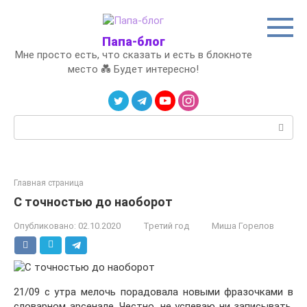
Перейти
к
контенту
Папа-блог
Мне просто есть, что сказать и есть в блокноте
место 💑 Будет интересно!
Поиск:
Главная страница
С точностью до наоборот
Опубликовано:
02.10.2020
Третий год
Миша Горелов
21/09 с утра мелочь порадовала новыми фразочками в
словарном арсенале. Честно, не успеваю ни записывать,