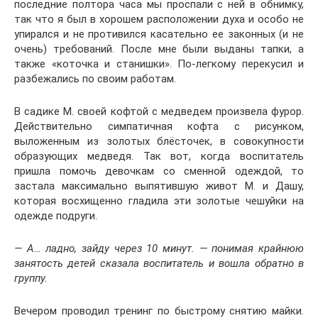
последние полтора часа мы проспали с ней в обнимку,
так что я был в хорошем расположении духа и особо не
упирался и не противился касательно ее законных (и не
очень) требований. После мне были выданы тапки, а
также «коточка и станишки». По-легкому перекусил и
разбежались по своим работам.
В садике М. своей кофтой с медведем произвела фурор.
Действительно симпатичная кофта с рисунком,
выложенным из золотых блёсточек, в совокупности
образующих медведя. Так вот, когда воспитатель
пришла помочь девочкам со сменной одеждой, то
застала максимально выпятившую живот М. и Дашу,
которая восхищенно гладила эти золотые чешуйки на
одежде подруги.
— А… ладно, зайду через 10 минут. — понимая крайнюю
занятость детей сказала воспитатель и вошла обратно в
группу.
Вечером проводил тренинг по быстрому снятию майки.