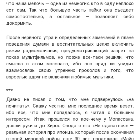
что наша мелочь — одна из немногих, кто в саду неплохо
ест сам. Так что большую часть пайки она съедает
самостоятельно, а остальное — позволяет себя
докормить.
После нервного утра и определенных замечаний в плане
поведения думали в воспитательных целях включить
режим радиомолчания, предусматривающий запрет на
показ мультфильмов, но позже все-таки решили, что
смысла в этом маловато, ибо она вряд ли увидит
взаимосвязь своих утренних проколов и того, что
взрослые вдруг не включили любимые мультики.
***
Давно не писал о том, что мне подвернулось «на
почитать». Скажу честно, мне последнее время везет,
ибо все, что мне попадалось, я читал с большим
интересом. Итак, прошелся по кое-чему у Мопассана,
дошли руки и до Хироо Онода с его «Не сдаваться» —
реальная история про японца, который после окончания
второй мировой войны еще 30 лет продолжал «Майн