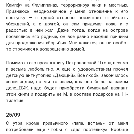
Кампф» на Филиппинах, терроризируя янки и местных.
Признаюсь, неоднозначное у меня отношение к его
поступку — с одной стороны восхищает стойкость
убеждений, а с другой, он сам придумал ложь и с
радостью в ней жил. Даже тогда, когда на острове
появлялись его родные, он все равно находил причины
для продолжения «борьбы». Мне кажется, он не особо-
то стремился к возвращению домой.
Помимо этого прочел книгу Петрановской. Что ж, весьма
и весьма любопытно. А еще с удовольствием прочел
детскую антиутопию «Дающий». Все якобы закончилось
хеппи эндом, но мы то знаем, как оно было на самом
деле…ЕБЖ, надо будет приобрести бумажный вариант
этой книги и подарить ее М. в составе подарков на 11-
тилетие.
25/09
С утра кроме привычного «папа, встань» от меня
потребовали еще чтобы я «дал постельку». Вообще