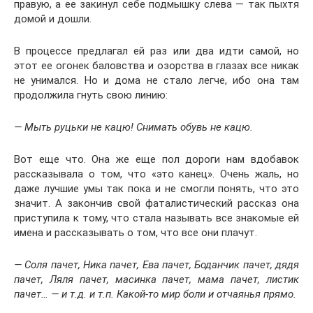
правую, а ее закинул себе подмышку слева — так пыхтя
домой и дошли.
В процессе предлагал ей раз или два идти самой, но
этот ее огонек баловства и озорства в глазах все никак
не унимался. Но и дома не стало легче, ибо она там
продолжила гнуть свою линию:
— Мыть руцьки не кацю! Снимать обувь не кацю.
Вот еще что. Она же еще пол дороги нам вдобавок
рассказывала о том, что «это канец». Очень жаль, но
даже лучшие умы так пока и не смогли понять, что это
значит. А закончив свой фаталистический рассказ она
приступила к тому, что стала называть все знакомые ей
имена и рассказывать о том, что все они плачут.
— Соля пачет, Ника пачет, Ева пачет, Боданчик пачет, дядя
пачет, Ляля пачет, масинка пачет, мама пачет, листик
пачет… — и т.д. и т.п. Какой-то мир боли и отчаянья прямо.