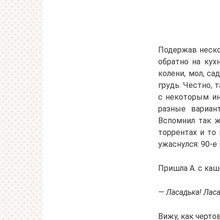
Подержав неско
обратно на кух
колени, мол, са
грудь. Честно, 
с некоторым ин
разные вариан
Вспомнил так ж
торрентах и то
ужаснулся: 90-е
Пришла А. с каш
— Ласадька! Ласа
Вижу, как черто