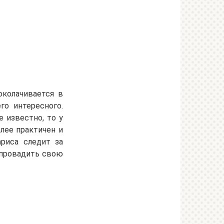
околачивается в
го интересного.
 известно, то у
лее практичен и
ариса следит за
спровадить свою