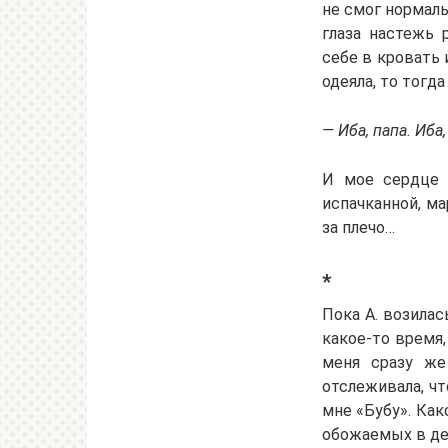
не смог нормаль
глаза настежь 
себе в кровать 
одеяла, то тогд
— Иба, папа. Иба
И мое сердце д
испачканной, ма
за плечо…
*
Пока А. возилас
какое-то время,
меня сразу же
отслеживала, ч
мне «Бубу». Ка
обожаемых в дет