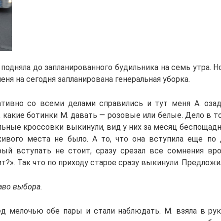
 подняла до запланированного будильника на семь утра. Но
меня на сегодня запланирована генеральная уборка.
тивно со всеми делами справились и тут меня А. оза
, какие ботинки М. давать — розовые или белые. Дело в т
льные кроссовки выкинули, вид у них за месяц беспощадн
живого места не было. А то, что она вступила еще по
рый вступать не стоит, сразу срезал все сомнения в
т?». Так что по приходу старое сразу выкинули. Предложи
аво выбора.
д мелочью обе пары и стали наблюдать. М. взяла в ру