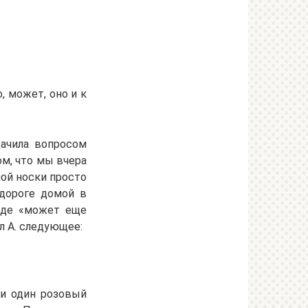
, может, оно и к
дачила вопросом
ом, что мы вчера
ой носки просто
 дороге домой в
роде «может еще
л А. следующее:
ки один розовый