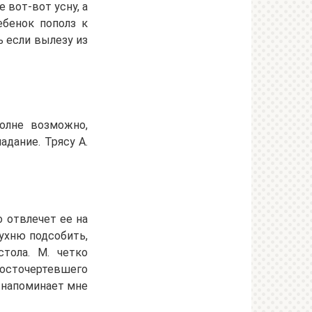
 вот-вот усну, а
ебенок пополз к
ь если вылезу из
полне возможно,
адание. Трясу А.
о отвлечет ее на
кухню подсобить,
тола. М. четко
 осточертевшего
 напоминает мне