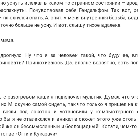
но уснуть и лежал в каком-то странном состоянии — вроде
распахнуты. Почувствовал себя Гендальфом. Так вот, р
и плюхнулся спать, А. спит, у меня внутренняя борьба, вед
а точно больше не усну. И вот, слышу тихое вдалеке:
, мама.
рогнуло. Ну что я за человек такой, что буду ее, в
риновать? Принюхиваюсь. Да, вполне вероятно, есть поп
ь с разогревом каши я подключил мультик. Думал, что эт
 но М. скучно самой сидеть, так что только я пришел на 
 взяли под локоток и установили у компьютерного с
то бы я не отвлекался и вникал в сюжет этого уже столь
кой же он бессмысленный и беспощадный! Кстати, чем-то
стве «Огги и Кукарачи».