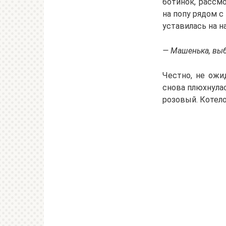
ботинок, рассмо
на попу рядом с
уставилась на на
— Машенька, выб
Честно, не ожид
снова плюхнулас
розовый. Котело