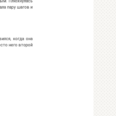
елым. Плюхнулась
ала пару шагов и
вился, когда она
есто него второй