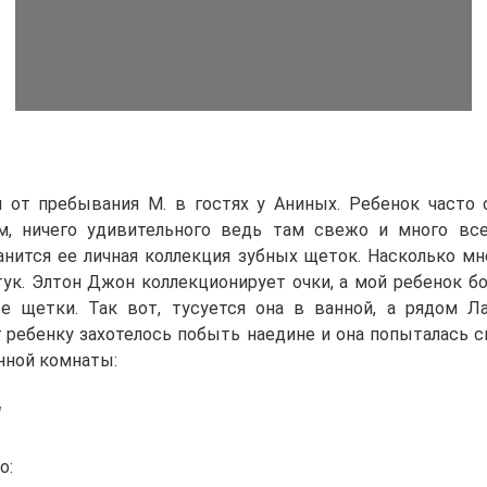
 от пребывания М. в гостях у Аниных. Ребенок часто 
м, ничего удивительного ведь там свежо и много все
анится ее личная коллекция зубных щеток. Насколько мне
тук. Элтон Джон коллекционирует очки, а мой ребенок бо
е щетки. Так вот, тусуется она в ванной, а рядом Л
г ребенку захотелось побыть наедине и она попыталась 
нной комнаты:
!
о: