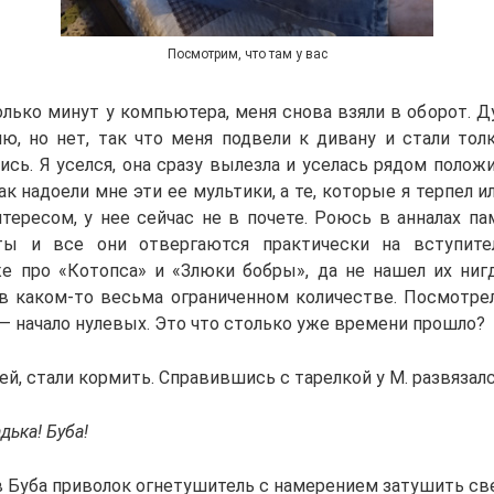
Посмотрим, что там у вас
лько минут у компьютера, меня снова взяли в оборот. Ду
ню, но нет, так что меня подвели к дивану и стали тол
дись. Я уселся, она сразу вылезла и уселась рядом полож
так надоели мне эти ее мультики, а те, которые я терпел 
тересом, у нее сейчас не в почете. Роюсь в анналах п
ты и все они отвергаются практически на вступител
е про «Котопса» и «Злюки бобры», да не нашел их ниг
 в каком-то весьма ограниченном количестве. Посмотрел
 — начало нулевых. Это что столько уже времени прошло?
ей, стали кормить. Справившись с тарелкой у М. развязалс
дька! Буба!
в Буба приволок огнетушитель с намерением затушить све