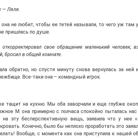
я — Ляля.
о она не любит, чтобы ее тетей называли, то чего уж там 
не пришлась по душе.
– откорректировал свое обращение маленький человек, вз
й, бросил в общей комнате.
ала обратно, но спустя минуту снова вернулась за ней и
лежбище. Все-таки она – командный игрок.
же тащит на кухню. Мы оба заворчали и еще глубже окопа
лжное М. она примерно с полчаса спокойно пыталась нас 
на эту бесперспективную вещь, заявила что у нее «
кровать. Конечно, было бы неплохо проработать это заяв
елать! Вообще, с момента как она приступила к нашей об