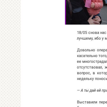
18/05 снова нас
лучшему, ибо у 
Довольно опера
касательно того
ее многострада
отсутствовал, 
вопрос, в кото
недельку поноси
— А ты дай ей пр
Выставили пере