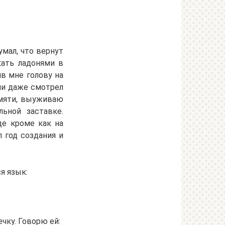
мал, что вернут
кать ладонями в
ив мне голову на
или даже смотрел
амяти, выуживаю
ьной заставке.
де кроме как на
 год создания и
я язык:
чку. Говорю ей: