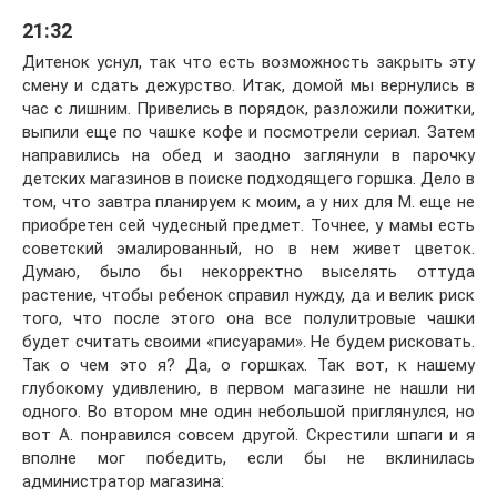
21:32
Дитенок уснул, так что есть возможность закрыть эту
смену и сдать дежурство. Итак, домой мы вернулись в
час с лишним. Привелись в порядок, разложили пожитки,
выпили еще по чашке кофе и посмотрели сериал. Затем
направились на обед и заодно заглянули в парочку
детских магазинов в поиске подходящего горшка. Дело в
том, что завтра планируем к моим, а у них для М. еще не
приобретен сей чудесный предмет. Точнее, у мамы есть
советский эмалированный, но в нем живет цветок.
Думаю, было бы некорректно выселять оттуда
растение, чтобы ребенок справил нужду, да и велик риск
того, что после этого она все полулитровые чашки
будет считать своими «писуарами». Не будем рисковать.
Так о чем это я? Да, о горшках. Так вот, к нашему
глубокому удивлению, в первом магазине не нашли ни
одного. Во втором мне один небольшой приглянулся, но
вот А. понравился совсем другой. Скрестили шпаги и я
вполне мог победить, если бы не вклинилась
администратор магазина: