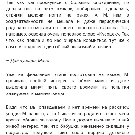
Так как мы проснулись с большим опозданием, то
делали все на лету: кушали, собирались, одевались,
стригли мелочи ногти на руках. А М. нам в
хоздеятельности не мешала и даже периодически
радовала новинками со своего словарного запаса. Так,
например, освоила очень полезное слово «Кусоцек». Так
что, как дошла и до нас очередь кормиться, тут же к
нам с А. подошел один общий знакомый и заявил:
— Дай кусоцек Масе.
Уже на финальном этапе подготовки на выход М.
проявила особый интерес к обуви мамы и даже
выделила минут пять своего времени на попытки
зашнуровать мамины кеды.
Видя, что мы опаздываем и нет времени на раскачку,
усадил М. на шею, а та была очень рада и в ответ меня
крепко обняла за голову. Все в дороге вызывало в ней
живой интерес, так что бабушки, неизменно сидящие у
подъезда, получили таки свою порцию детского