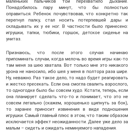
маленьких пальчиков той перехватило дыхание.
Понадобилось пару минут, что бы полностью
оправиться. Ребенок почувствовав, что конкретно так
перегнул палку, стал носить потерпевшей дары и
складывать их у ее ног. В частности было принесено:
игрушки, тапки, тюбики, горшок, детское сиденье на
унитаз.
Признаюсь, что после этого случая начинаю
припоминать случаи, когда мелочь во время игры как-то
там меня за шею хватала. Вот только мне это никакого
урона не наносило, ибо шея у меня в полтора раза шире.
Ну, неважно. Раз такое дело, то надо будет реагировать
и жестко пресекать. Если она смогла свалить взрослого,
то одногодке было бы совсем худо. Кстати, теперь, если
она планирует сделать что-то и понимает, что это не
совсем легально (скажем, хорошенько щипнуть за бок),
то заранее приносит извинения в виде подношения
игрушки. Самый главный плюс в этом, что таким образом
исключается эффект неожиданности. Далее уже дело за
малым – сидеть и ожидать неминуемого нападения.