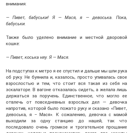
внимания:
— Пивет, бабуськи! Я — Мася, я — девоська. Пока,
бабуськи.
Также было уделено внимание и местной дворовой
кошке:
— Пивет, коська няу. Я — Мася.
На подступах к метро я ее спустил и дальше мы шли рука
об руку. Не буянила и, казалось, просто упивалась свое
взрослостью и тем, что стоит вся такая из себя на
эскалаторе. В вагоне отказалась сидеть, а желала лишь
держаться за поручень. Единственное, что могло ее
отвлечь от повседневных взрослых дел — девочка
напротив, которой было пожато руку и сказано «Пивет,
девоська, я – Мася». К сожалению, девочка с мамой
выходили за одну станцию до нашей, так что
последовало очень громкое и трогательное прощание