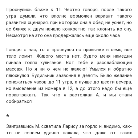
Проснулись ближе к 11. Честно говоря, после такого
утра думали, что вполне возможен вариант такого
развития сценария, при котором она в обед не уснет, но
ее ближе к двум начало конкретно так клонить ко сну.
Несмотря на это она продержалась еще около часа.
Говоря о нас, то я проснулся по привычке в семь, все
тело ломит. Живого места нет, будто меня намедни
пинала толпа хулиганов. Вот тебе и расслабляющий
массаж. Но я ни о чем не жалею! Умылся и обратно
плюхнулся. Будильник зазвонил в девять. Было желание
понежиться часов до 11 утра, а лучше до шести вечера,
но выселение из номера в 12, а до этого надо бы еще
позавтракать. Так что я растолкал А. и мы стали
собираться.
*
Заигравшись М. схватила Ларису за горло и, видимо, как-
то не совсем удачно нажала, что даже от таких