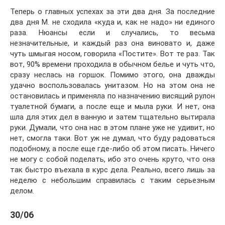
Теперь о главных успехах за эти два дня. За последние
два дня М. не сходила «куда и, как не надо» ни единого
раза. Нюансы если и случались, то весьма
незначительные, и каждый раз она виновато и, даже
чуть шмыгая носом, говорила «Постите». Вот те раз. Так
вот, 90% времени проходила в обычном белье и чуть что,
сразу неслась на горшок. Помимо этого, она дважды
удачно воспользовалась унитазом. Но на этом она не
остановилась и применяла по назначению висящий рулон
туалетной бумаги, а после еще и мыла руки. И нет, она
шла для этих дел в ванную и затем тщательно вытирала
руки. Думали, что она нас в этом плане уже не удивит, но
нет, смогла таки. Вот уж не думал, что буду радоваться
подобному, а после еще где-либо об этом писать. Ничего
не могу с собой поделать, ибо это очень круто, что она
так быстро въехала в курс дела. Реально, всего лишь за
неделю с небольшим справилась с таким серьезным
делом.
30/06