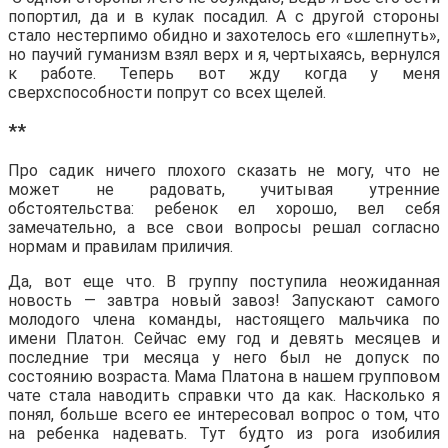
попортил, да и в кулак посадил. А с другой стороны
стало нестерпимо обидно и захотелось его «шлепнуть»,
но паучий гуманизм взял верх и я, чертыхаясь, вернулся
к работе. Теперь вот жду когда у меня
сверхспособности попрут со всех щелей.
**
Про садик ничего плохого сказать не могу, что не
может не радовать, учитывая утренние
обстоятельства: ребенок ел хорошо, вел себя
замечательно, а все свои вопросы решал согласно
нормам и правилам приличия.
Да, вот еще что. В группу поступила неожиданная
новость — завтра новый завоз! Запускают самого
молодого члена команды, настоящего мальчика по
имени Платон. Сейчас ему год и девять месяцев и
последние три месяца у него был не допуск по
состоянию возраста. Мама Платона в нашем групповом
чате стала наводить справки что да как. Насколько я
понял, больше всего ее интересовал вопрос о том, что
на ребенка надевать. Тут будто из рога изобилия