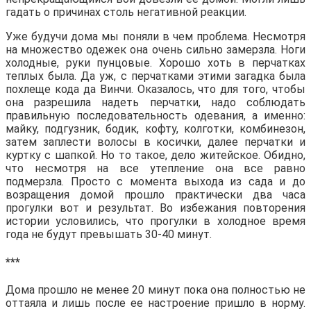
гадать о причинах столь негативной реакции.
Уже будучи дома мы поняли в чем проблема. Несмотря
на множество одежек она очень сильно замерзла. Ноги
холодные, руки пунцовые. Хорошо хоть в перчатках
теплых была. Да уж, с перчатками этими загадка была
похлеще кода да Винчи. Оказалось, что для того, чтобы
она разрешила надеть перчатки, надо соблюдать
правильную последовательность одевания, а именно:
майку, подгузник, бодик, кофту, колготки, комбинезон,
затем заплести волосы в косички, далее перчатки и
куртку с шапкой. Но то такое, дело житейское. Обидно,
что несмотря на все утепление она все равно
подмерзла. Просто с момента выхода из сада и до
возращения домой прошло практически два часа
прогулки вот и результат. Во избежания повторения
истории условились, что прогулки в холодное время
года не будут превышать 30-40 минут.
***
Дома прошло не менее 20 минут пока она полностью не
оттаяла и лишь после ее настроение пришло в норму.