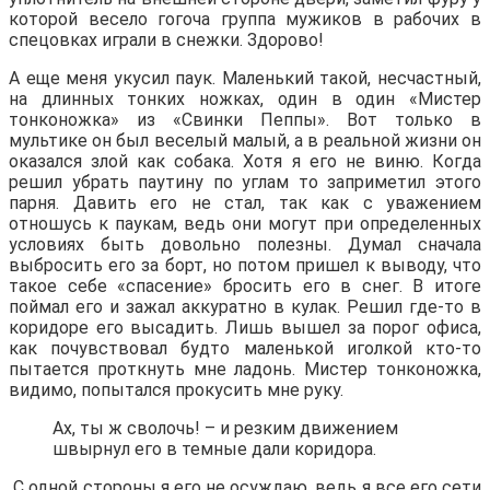
которой весело гогоча группа мужиков в рабочих в
спецовках играли в снежки. Здорово!
А еще меня укусил паук. Маленький такой, несчастный,
на длинных тонких ножках, один в один «Мистер
тонконожка» из «Свинки Пеппы». Вот только в
мультике он был веселый малый, а в реальной жизни он
оказался злой как собака. Хотя я его не виню. Когда
решил убрать паутину по углам то заприметил этого
парня. Давить его не стал, так как с уважением
отношусь к паукам, ведь они могут при определенных
условиях быть довольно полезны. Думал сначала
выбросить его за борт, но потом пришел к выводу, что
такое себе «спасение» бросить его в снег. В итоге
поймал его и зажал аккуратно в кулак. Решил где-то в
коридоре его высадить. Лишь вышел за порог офиса,
как почувствовал будто маленькой иголкой кто-то
пытается проткнуть мне ладонь. Мистер тонконожка,
видимо, попытался прокусить мне руку.
Ах, ты ж сволочь! – и резким движением
швырнул его в темные дали коридора.
С одной стороны я его не осуждаю, ведь я все его сети