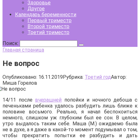
Здоровье
Другое
Календарь беременности
Первый триместр
Второй триместр
Третий триместр
Поиск:
Главная страница
Не вопрос
Опубликовано:
16.11.2019
Рубрика:
Третий год
Автор:
Миша Горелов
14/11 после
вчерашней
попойки и ночного дебоша с
печеньками ребенка удалось разбудить лишь ближе к
половине восьмого. Реально, я начал беспокоиться
немного, слишком уж глубоким был ее сон. В целом,
утро выдалось таким себе. Маша (М.) ожидаемо была
не в духе, а я даже в какой-то момент подумывал о том,
чтобы прекратить попытки ее разбудить и дать