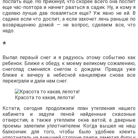
поспать еще. Но прикинул, что скорее всего она поспит
еще час-полтора и начнет рваться в садик. Ну, и кому я
сделаю лучше дав поваляться еще? Уж явно не ей. В
садике если что доспит, а если захочет лечь раньше по
возвращению домой — не вопрос, сделаем все, что
надо.
*
Выпал первый снег и я радуюсь этому событию как
ребенок. Ближе к обеду, к моему великому сожалению,
снегопад сменился снегом с дождем. Правда уже
ближе к вечеру в небесной канцелярии снова все
переиграли и дали нам снег.
Красота то какая, лепота!
Кстати, сегодня продолжили план утепления нашего
кабинета и задули пеной найденные сквозные
отверстия, а также утеплили окна ватой, а дверные
проемы залепили уплотнителем. Когда вышел на наш
балкончик для того, чтобы было удобнее клеить
уплотнитель на внешней стороне двери, заметил фуру у