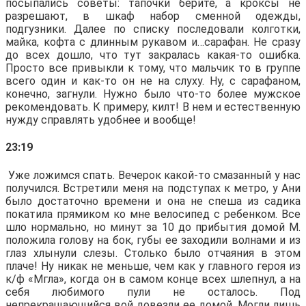
посыпались советы: тапочки берите, а кроксы не
разрешают, в шкаф набор сменной одежды,
подгузники. Далее по списку последовали колготки,
майка, кофта с длинным рукавом и…сарафан. Не сразу
до всех дошло, что тут закралась какая-то ошибка.
Просто все привыкли к тому, что мальчик то в группе
всего один и как-то он не на слуху. Ну, с сарафаном,
конечно, загнули. Нужно было что-то более мужское
рекомендовать. К примеру, килт! В нем и естественную
нужду справлять удобнее и вообще!
23:19
Уже ложимся спать. Вечерок какой-то смазанный у нас
получился. Встретили меня на подступах к метро, у Ани
было достаточно времени и она не спеша из садика
покатила прямиком ко мне велосипед с ребенком. Все
шло нормально, но минут за 10 до прибытия домой М.
положила голову на бок, губы ее заходили волнами и из
глаз хлынули слезы. Столько было отчаяния в этом
плаче! Ну никак не меньше, чем как у главного героя из
к/ф «Мгла», когда он в самом конце всех шлепнул, а на
себя любимого пули не осталось. Под
непрекращающийся вой довезли ее домой. Могли лишь