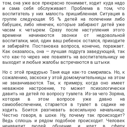
том, она уже все прекрасно понимает, ходит куда надо
и сама себя обслуживает. Проблема в том, что
воспитатель у них малость пришибленная. Ситуация в
группе следующая: 95 % детей на попечении либо
бабушек, либо нянечек, которые забирают детей уже
часам к четырем. Сразу после наступления этого
времени начинаются звонки от недовольной
воспиталки, мол, один ваш ребенок остался, приходите
и забирайте. Постановка вопроса, конечно, поражает.
Как оказалось, она — лучшая подруга заведующей, так
что как-то через нее повилять на воспитательницу не
выходит и любые жалобы встречаются в штыки.
Но с этой придурью Таня еще как-то смирилась. Но, к
сожалению, заскоки у этой домомучительницы на этом
не заканчиваются. Так, к примеру, когда оно имеет
неважное настроение, то может психологически
давить на детей по вопросу туалета. Из-за чего Зоряна,
которая в этом вопросе уже давно на
самообеспечении, старается в туалет в садике не
ходить. Боится разгневать всесильную начальницу.
Честно говоря, в шоке. Ну, почему так происходит?
Ведь сплошь и рядом подобное происходит. Человек
ненавидит людей, общение и идет в сферу