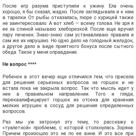
После игр разума приступили к ужину. Ела очень
хорошо, я бы сказал, жадно. После заглядывала и к нам
в тарелки. От рыбы отказалась, пюре с курицей также
не заинтересовало. А вот хлеб — всему голова. Не зря я
ее за спиной называю хлеборезкой. После еще вручил
пару печенек. Знаю-знаю сам устанавливаю правила и
сам же их нарушаю. Но одно дело на голодный желудок,
а другое дело в виде приятного бонуса после сытного
обеда. Такое у меня оправдание.
Не вопрос ****
Ребенок в этот вечер еще отличился тем, что присела
для решения серьезных вопросов на горшок и не
встала пока не закрыла вопрос. Так что мысль идет у
нее в правильном направлении. Того и гляди,
переквалифицирует горшок из отсека для хранения
мелких игрушек в сосуд для решения определенных
вопросов.
Раз мы уж затронул эту тему, то расскажу о
«туалетной» проблеме, с которой столкнулась Зоряна.
Причем произошло это не по ее вине. И это все при